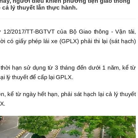
ày, người điều khiển phương tiện giao thông
xe cả lý thuyết lẫn thực hành.
ư 12/2017/TT-BGTVT của Bộ Giao thông - Vận tải,
 có giấy phép lái xe (GPLX) phải thi lại (sát hạch)
hời hạn sử dụng từ 3 tháng đến dưới 1 năm, kể từ
ại lý thuyết để cấp lại GPLX.
, kể từ ngày hết hạn, phải sát hạch lại cả lý thuyết
X.