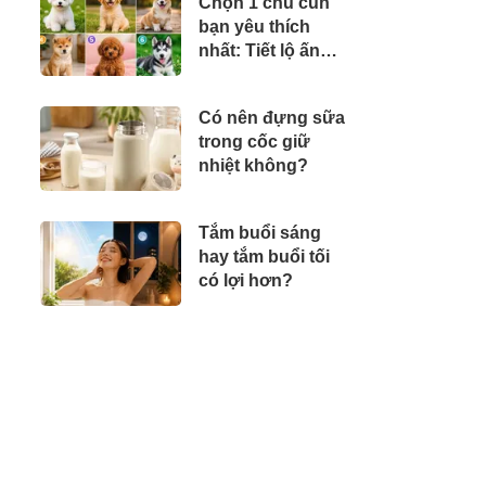
Chọn 1 chú cún
từ 35.000
bạn yêu thích
đồng/phần
nhất: Tiết lộ ấn
tượng đầu tiên
người khác
Có nên đựng sữa
thường có về bạn
trong cốc giữ
nhiệt không?
Tắm buổi sáng
hay tắm buổi tối
có lợi hơn?