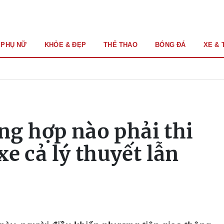
PHỤ NỮ
KHỎE & ĐẸP
THỂ THAO
BÓNG ĐÁ
XE & 
g hợp nào phải thi
 xe cả lý thuyết lẫn