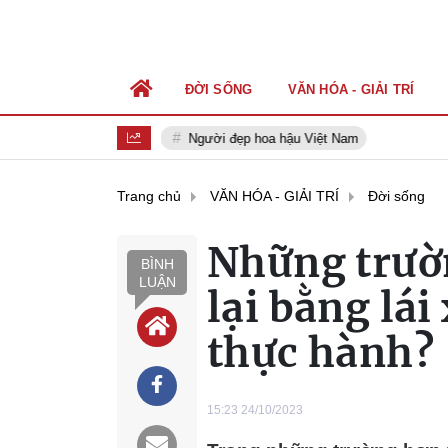
ĐỜI SỐNG
VĂN HÓA - GIẢI TRÍ
Người đẹp hoa hậu Việt Nam
Trang chủ
VĂN HÓA - GIẢI TRÍ
Đời sống
Những trườn
BÌNH
LUẬN
lại bằng lái
thực hành?
15:23 24/10/2023