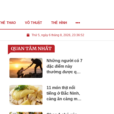
THỂ THAO
VÕ THUẬT
THỂ HÌNH
Thứ 5, ngày 6 tháng 8, 2026, 23:36:53
QUAN TÂM NHẤT
Những người có 7
đặc điểm này
thường được quý
nhân nâng đỡ, dễ
gặp cơ hội hơn
11 món thịt nổi
người
tiếng ở Bắc Ninh,
càng ăn càng mê,
du khách không
nên bỏ lỡ, giá chỉ