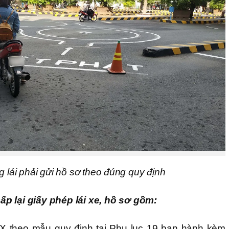
ng lái phải gửi hồ sơ theo đúng quy định
p lại giấy phép lái xe, hồ sơ gồm:
LX theo mẫu quy định tại Phụ lục 19 ban hành kèm