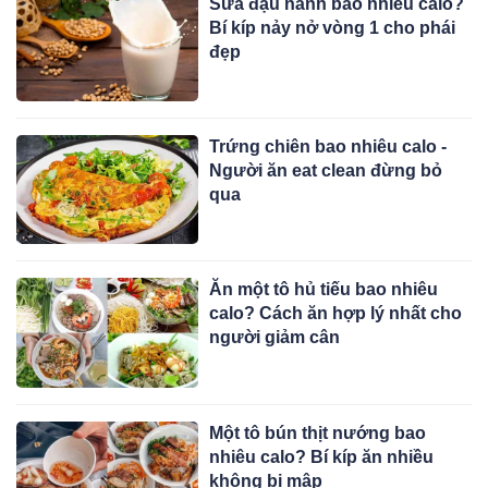
Sữa đậu nành bao nhiêu calo?
Bí kíp nảy nở vòng 1 cho phái
đẹp
Trứng chiên bao nhiêu calo -
Người ăn eat clean đừng bỏ
qua
Ăn một tô hủ tiếu bao nhiêu
calo? Cách ăn hợp lý nhất cho
người giảm cân
Một tô bún thịt nướng bao
nhiêu calo? Bí kíp ăn nhiều
không bị mập