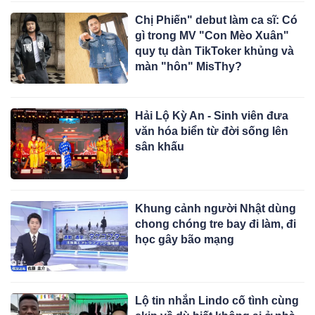
Chị Phiến" debut làm ca sĩ: Có
gì trong MV "Con Mèo Xuân"
quy tụ dàn TikToker khủng và
màn "hôn" MisThy?
Hải Lộ Kỳ An - Sinh viên đưa
văn hóa biển từ đời sống lên
sân khấu
Khung cảnh người Nhật dùng
chong chóng tre bay đi làm, đi
học gây bão mạng
Lộ tin nhắn Lindo cố tình cùng