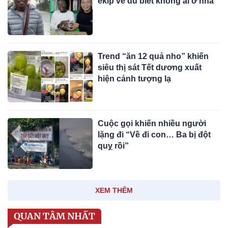
ekip về dù biết không ai ở nhà
Trend “ăn 12 quả nho” khiến
siêu thị sát Tết dương xuất
hiện cảnh tượng lạ
Cuộc gọi khiến nhiều người
lặng đi “Về đi con… Ba bị đột
quỵ rồi”
XEM THÊM
QUAN TÂM NHẤT