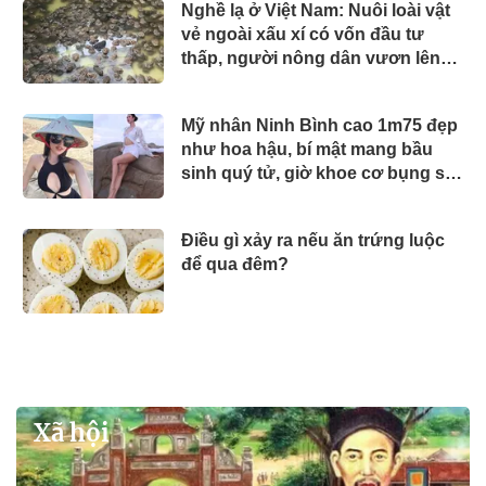
Nghề lạ ở Việt Nam: Nuôi loài vật
vẻ ngoài xấu xí có vốn đầu tư
thấp, người nông dân vươn lên
làm giàu
Mỹ nhân Ninh Bình cao 1m75 đẹp
như hoa hậu, bí mật mang bầu
sinh quý tử, giờ khoe cơ bụng số
11 cực phẩm
Điều gì xảy ra nếu ăn trứng luộc
để qua đêm?
Xã hội