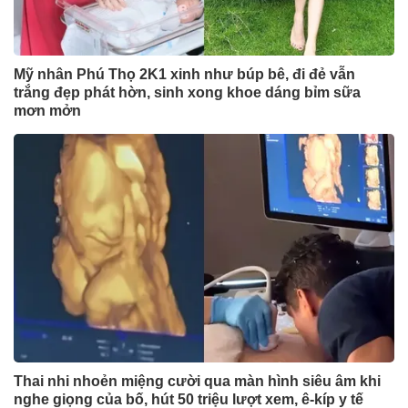
Mỹ nhân Phú Thọ 2K1 xinh như búp bê, đi đẻ vẫn
trắng đẹp phát hờn, sinh xong khoe dáng bỉm sữa
mơn mởn
Thai nhi nhoẻn miệng cười qua màn hình siêu âm khi
nghe giọng của bố, hút 50 triệu lượt xem, ê-kíp y tế