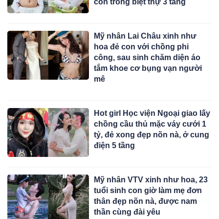
con trong biệt thự 3 tầng
Mỹ nhân Lai Châu xinh như
hoa đẻ con với chồng phi
công, sau sinh chăm diện áo
tắm khoe cơ bụng vạn người
mê
Hot girl Học viện Ngoại giao lấy
chồng cầu thủ mặc váy cưới 1
tỷ, đẻ xong đẹp nõn nà, ở cung
điện 5 tầng
Mỹ nhân VTV xinh như hoa, 23
tuổi sinh con giờ làm mẹ đơn
thân đẹp nõn nà, được nam
thần cùng đài yêu