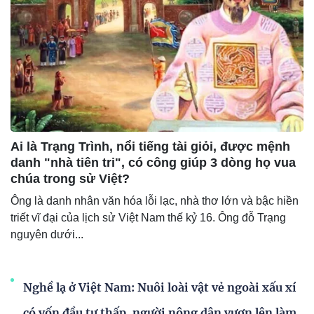
Ai là Trạng Trình, nổi tiếng tài giỏi, được mệnh
danh "nhà tiên tri", có công giúp 3 dòng họ vua
chúa trong sử Việt?
Ông là danh nhân văn hóa lỗi lạc, nhà thơ lớn và bậc hiền
triết vĩ đại của lịch sử Việt Nam thế kỷ 16. Ông đỗ Trạng
nguyên dưới...
Nghề lạ ở Việt Nam: Nuôi loài vật vẻ ngoài xấu xí
có vốn đầu tư thấp, người nông dân vươn lên làm