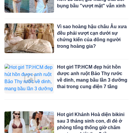
bụng bầu "vượt mặt" vẫn xinh
Vì sao hoàng hậu châu Âu xưa
đều phải vượt cạn dưới sự
chứng kiến của đông người
trong hoàng gia?
Hot girl TP.HCM đẹp hút hồn
được anh ruột Bảo Thy rước
về dinh, mang bầu lần 3 dưỡng
thai trong cung điện 7 tầng
Hot girl Khánh Hoà diện bikini
sau 3 tháng sinh con, đi đẻ ở
phòng tổng thống giờ chăm