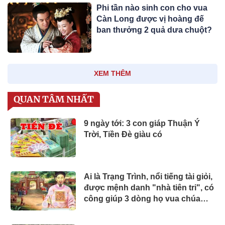
Phi tần nào sinh con cho vua
Càn Long được vị hoàng đế
ban thưởng 2 quả dưa chuột?
XEM THÊM
QUAN TÂM NHẤT
9 ngày tới: 3 con giáp Thuận Ý
Trời, Tiền Đè giàu có
Ai là Trạng Trình, nổi tiếng tài giỏi,
được mệnh danh "nhà tiên tri", có
công giúp 3 dòng họ vua chúa
trong sử Việt?