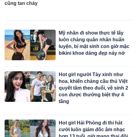
cũng tan chảy
Mỹ nhân đi show thực tế lấy
luôn chàng quân nhân huấn
luyện, bí mật sinh con giờ mặc
bikini khoe dáng đẹp nảy nở
Hot girl người Tày xinh như
hoa, khiến chàng cầu thủ Việt
quyết tâm theo đuổi, về sinh 2
con được thưởng biệt thự 4
tầng
Hot girl Hải Phòng đi thi hát
cưới luôn giám đốc âm nhạc
hơn 13 tuổi, giờ mang thai đôi