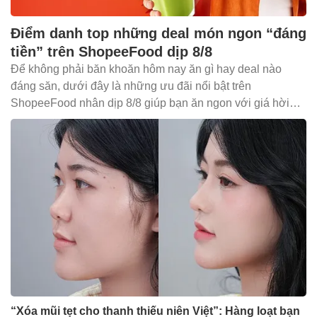
Điểm danh top những deal món ngon “đáng
tiền” trên ShopeeFood dịp 8/8
Để không phải băn khoăn hôm nay ăn gì hay deal nào
đáng săn, dưới đây là những ưu đãi nổi bật trên
ShopeeFood nhân dịp 8/8 giúp bạn ăn ngon với giá hời
mà không cần đắn đo.
“Xóa mũi tẹt cho thanh thiếu niên Việt”: Hàng loạt bạn