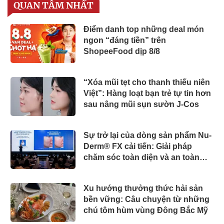
QUAN TÂM NHẤT
Điểm danh top những deal món
ngon “đáng tiền” trên
ShopeeFood dịp 8/8
“Xóa mũi tẹt cho thanh thiếu niên
Việt”: Hàng loạt bạn trẻ tự tin hơn
sau nâng mũi sụn sườn J-Cos
Sự trở lại của dòng sản phẩm Nu-
Derm® FX cải tiến: Giải pháp
chăm sóc toàn diện và an toàn
cho tình trạng rám má
Xu hướng thưởng thức hải sản
bền vững: Câu chuyện từ những
chú tôm hùm vùng Đông Bắc Mỹ