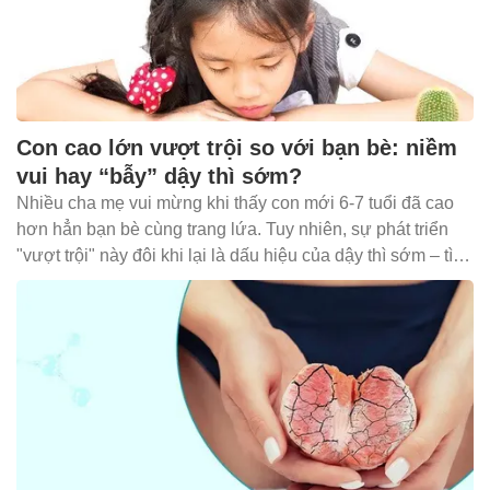
Con cao lớn vượt trội so với bạn bè: niềm
vui hay “bẫy” dậy thì sớm?
Nhiều cha mẹ vui mừng khi thấy con mới 6-7 tuổi đã cao
hơn hẳn bạn bè cùng trang lứa. Tuy nhiên, sự phát triển
"vượt trội" này đôi khi lại là dấu hiệu của dậy thì sớm – tình
trạng khiến trẻ ngừng cao sớm và có thể ảnh hưởng đến
tâm sinh lý.