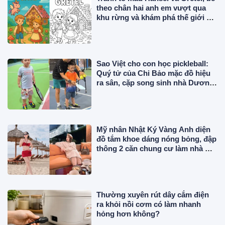
theo chân hai anh em vượt qua
khu rừng và khám phá thế giới cổ
tích đầy màu sắc
Sao Việt cho con học pickleball:
Quý tử của Chi Bảo mặc đồ hiệu
ra sân, cặp song sinh nhà Dương
Khắc Linh chuyên nghiệp
Mỹ nhân Nhật Ký Vàng Anh diện
đồ tắm khoe dáng nóng bỏng, đập
thông 2 căn chung cư làm nhà ở,
"phủ" đồ hiệu đắt đỏ
Thường xuyên rút dây cắm điện
ra khỏi nồi cơm có làm nhanh
hỏng hơn không?