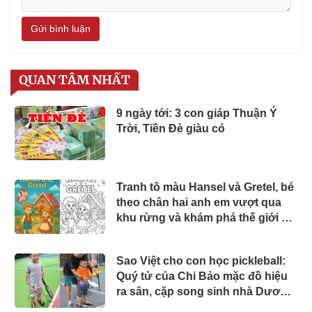
Gửi bình luận
QUAN TÂM NHẤT
9 ngày tới: 3 con giáp Thuận Ý
Trời, Tiền Đè giàu có
Tranh tô màu Hansel và Gretel, bé
theo chân hai anh em vượt qua
khu rừng và khám phá thế giới cổ
tích đầy màu sắc
Sao Việt cho con học pickleball:
Quý tử của Chi Bảo mặc đồ hiệu
ra sân, cặp song sinh nhà Dương
Khắc Linh chuyên nghiệp