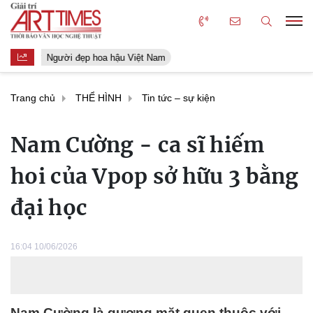
Người đẹp hoa hậu Việt Nam
Trang chủ
THỂ HÌNH
Tin tức – sự kiện
Nam Cường - ca sĩ hiếm
hoi của Vpop sở hữu 3 bằng
đại học
16:04 10/06/2026
Nam Cường là gương mặt quen thuộc với