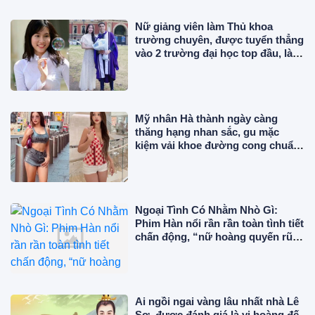
Nữ giảng viên làm Thủ khoa
trường chuyên, được tuyển thẳng
vào 2 trường đại học top đầu, là Á
hậu lấy chồng gia thế
Mỹ nhân Hà thành ngày càng
thăng hạng nhan sắc, gu mặc
kiệm vải khoe đường cong chuẩn
"phú bà" giữa trời Âu
Ngoại Tình Có Nhằm Nhò Gì:
Phim Hàn nổi rần rần toàn tình tiết
chấn động, “nữ hoàng quyến rũ”
đẹp điên đảo ở tuổi 56
Ai ngồi ngai vàng lâu nhất nhà Lê
Sơ, được đánh giá là vị hoàng đế