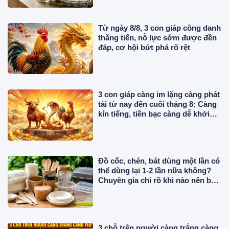
Từ ngày 8/8, 3 con giáp công danh
thăng tiến, nỗ lực sớm được đền
đáp, cơ hội bứt phá rõ rệt
3 con giáp càng im lặng càng phát
tài từ nay đến cuối tháng 8: Càng
kín tiếng, tiền bạc càng dễ khởi
sắc
Đồ cốc, chén, bát dùng một lần có
thể dùng lại 1-2 lần nữa không?
Chuyên gia chỉ rõ khi nào nên bỏ
ngay
3 chỗ trên người càng trắng càng