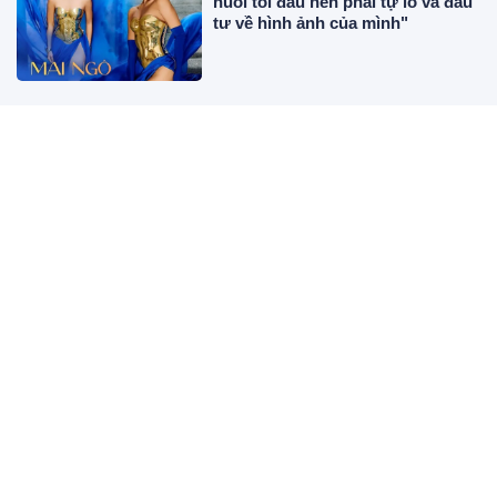
nuôi tôi đâu nên phải tự lo và đầu
tư về hình ảnh của mình"
Từ 10-25/8, 3 con giáp nên giữ
chặt ví tiền, nhất là khi đi xa để
tránh hao hụt ngoài dự tính
Xôn xao hình ảnh Lý Nhã Kỳ
mang bầu
Có nên rút phích cắm nồi cơm
điện ngay sau khi nấu?