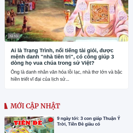
Xã hội
Ai là Trạng Trình, nổi tiếng tài giỏi, được
mệnh danh "nhà tiên tri", có công giúp 3
dòng họ vua chúa trong sử Việt?
Ông là danh nhân văn hóa lỗi lạc, nhà thơ lớn và bậc
hiền triết vĩ đại của lịch sử...
MỚI CẬP NHẬT
9 ngày tới: 3 con giáp Thuận Ý
Trời, Tiền Đè giàu có