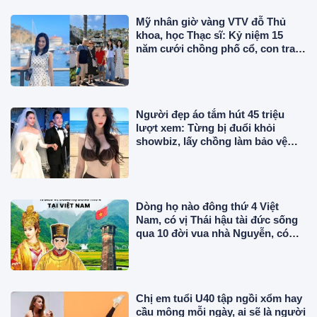
Mỹ nhân giờ vàng VTV đỗ Thủ
khoa, học Thạc sĩ: Kỷ niệm 15
năm cưới chồng phố cổ, con trai
tốt nghiệp ở Mỹ
Người đẹp áo tắm hút 45 triệu
lượt xem: Từng bị đuổi khỏi
showbiz, lấy chồng làm bảo vệ
lương 43 triệu/tháng
Dòng họ nào đông thứ 4 Việt
Nam, có vị Thái hậu tài đức sống
qua 10 đời vua nhà Nguyễn, có
công trong sử Việt?
Chị em tuổi U40 tập ngồi xổm hay
cầu mông mỗi ngày, ai sẽ là người