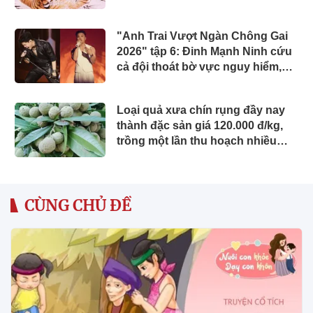
"Anh Trai Vượt Ngàn Chông Gai
2026" tập 6: Đinh Mạnh Ninh cứu
cả đội thoát bờ vực nguy hiểm,
chính thức công bố 2 concert
Loại quả xưa chín rụng đầy nay
thành đặc sản giá 120.000 đ/kg,
trồng một lần thu hoạch nhiều
năm, du khách thích mê
CÙNG CHỦ ĐỀ