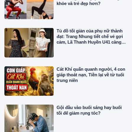
khỏe và trẻ đẹp hơn?
Tủ đồ tối giản của phụ nữ thành
đạt: Trang Nhung tiết chế vẻ gợi
cảm, Lã Thanh Huyền U41 càng
mặc thanh lịch càng cuốn hút
Cát Khí quấn quanh người, 4 con
giáp thoát nạn, Tiền lại về từ tuổi
trung niên
Gội đầu vào buổi sáng hay buổi
tối để giảm rụng tóc?