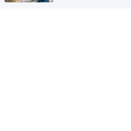
7 ngày liên tục (10/8-17/8): 3 tuổi
Trúng Quả Đậm Giàu To
5 loại rau có thể trồng lại từ phần
gốc bỏ đi, không cần mua giống
Bác sĩ chỉ ra 4 loại đồ uống tự
nhiên giúp giảm axit uric
Từ nay tới hết tháng 8, 3 cung