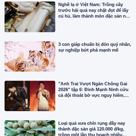
Nghề lạ ở Việt Nam: Trồng cây
trước hái quả nay chặt đọt để lấy
củ hủ, làm thành món đặc sản nổi
tiếng miền Tây
3 con giáp chuẩn bị đón quý nhân,
sự nghiệp bứt phá mạnh mẽ
"Anh Trai Vượt Ngàn Chông Gai
2026" tập 6: Đinh Mạnh Ninh cứu
cả đội thoát bờ vực nguy hiểm,
chính thức công bố 2 concert
Loại quả xưa chín rụng đầy nay
thành đặc sản giá 120.000 đ/kg,
trồng một lần thu hoạch nhiều