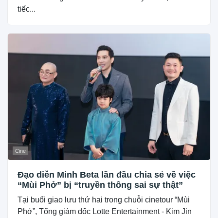
tiếc...
Cine
Đạo diễn Minh Beta lần đầu chia sẻ về việc
“Mùi Phở” bị “truyền thông sai sự thật”
Tại buổi giao lưu thứ hai trong chuỗi cinetour “Mùi
Phở”, Tổng giám đốc Lotte Entertainment - Kim Jin