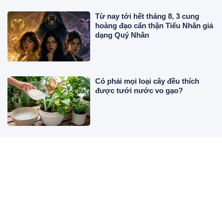
Từ nay tới hết tháng 8, 3 cung
hoàng đạo cẩn thận Tiểu Nhân giả
dạng Quý Nhân
Có phải mọi loại cây đều thích
được tưới nước vo gạo?
Thấy mẹ U50 đau bụng, con gái 26
tuổi đưa đi khám ai ngờ bà
chuyển dạ sinh con, không hề biết
mình có thai
4 loại thức ăn không nên để trong
tủ lạnh quá 2 ngày, cơm cũng nằm