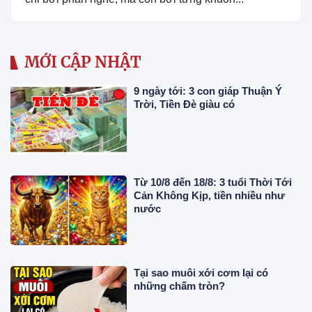
MỚI CẬP NHẬT
9 ngày tới: 3 con giáp Thuận Ý
Trời, Tiền Đè giàu có
Từ 10/8 đến 18/8: 3 tuổi Thời Tới
Cản Không Kịp, tiền nhiều như
nước
Tại sao muôi xới cơm lại có
những chấm tròn?