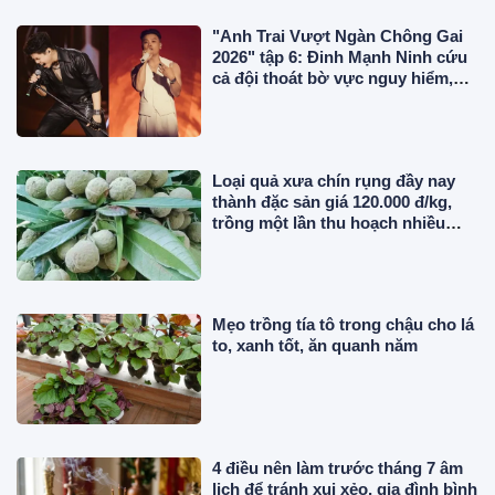
"Anh Trai Vượt Ngàn Chông Gai
2026" tập 6: Đinh Mạnh Ninh cứu
cả đội thoát bờ vực nguy hiểm,
chính thức công bố 2 concert
Loại quả xưa chín rụng đầy nay
thành đặc sản giá 120.000 đ/kg,
trồng một lần thu hoạch nhiều
năm, du khách thích mê
Mẹo trồng tía tô trong chậu cho lá
to, xanh tốt, ăn quanh năm
4 điều nên làm trước tháng 7 âm
lịch để tránh xui xẻo, gia đình bình