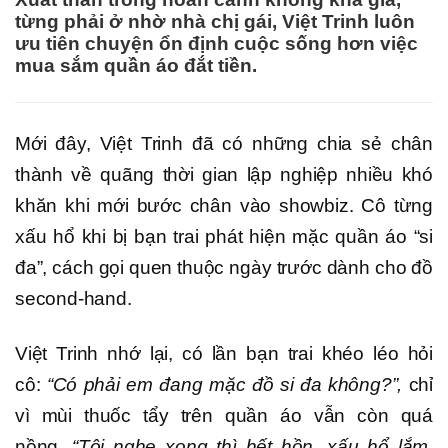
từng phải ở nhờ nhà chị gái, Việt Trinh luôn
ưu tiên chuyện ổn định cuộc sống hơn việc
mua sắm quần áo đắt tiền.
Mới đây, Việt Trinh đã có những chia sẻ chân
thành về quãng thời gian lập nghiệp nhiều khó
khăn khi mới bước chân vào showbiz. Cô từng
xấu hổ khi bị bạn trai phát hiện mặc quần áo “si
đa”, cách gọi quen thuộc ngày trước dành cho đồ
second-hand.
Việt Trinh nhớ lại, có lần bạn trai khéo léo hỏi
cô:
“Có phải em đang mặc đồ si đa không?”,
chỉ
vì mùi thuốc tẩy trên quần áo vẫn còn quá
nồng.
“Tôi nghe xong thì hết hồn, xấu hổ lắm.