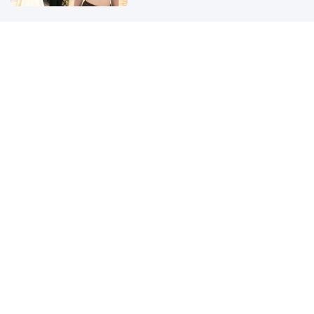
Dòng họ nào đông thứ 4 Việt
Nam, có vị Thái hậu tài đức sống
qua 10 đời vua nhà Nguyễn, có
công trong sử Việt?
Chị em tuổi U40 tập ngồi xổm hay
cầu mông mỗi ngày, ai sẽ là người
khỏe và trẻ đẹp hơn?
Tủ đồ tối giản của phụ nữ thành
đạt: Trang Nhung tiết chế vẻ gợi
cảm, Lã Thanh Huyền U41 càng
mặc thanh lịch càng cuốn hút
Cát Khí quấn quanh người, 4 con