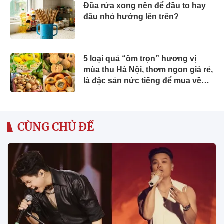
Đũa rửa xong nên để đầu to hay
đầu nhỏ hướng lên trên?
5 loại quả “ôm trọn” hương vị
mùa thu Hà Nội, thơm ngon giá rẻ,
là đặc sản nức tiếng để mua về
làm quà
CÙNG CHỦ ĐỀ