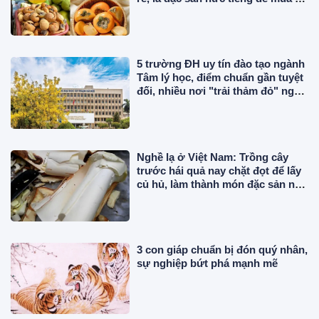
làm quà
5 trường ĐH uy tín đào tạo ngành
Tâm lý học, điểm chuẩn gần tuyệt
đối, nhiều nơi "trải thảm đỏ" ngay
khi tốt nghiệp
Nghề lạ ở Việt Nam: Trồng cây
trước hái quả nay chặt đọt để lấy
củ hủ, làm thành món đặc sản nổi
tiếng miền Tây
3 con giáp chuẩn bị đón quý nhân,
sự nghiệp bứt phá mạnh mẽ