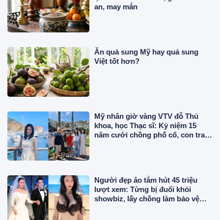
an, may mắn
Ăn quả sung Mỹ hay quả sung
Việt tốt hơn?
Mỹ nhân giờ vàng VTV đỗ Thủ
khoa, học Thạc sĩ: Kỷ niệm 15
năm cưới chồng phố cổ, con trai
tốt nghiệp ở Mỹ
Người đẹp áo tắm hút 45 triệu
lượt xem: Từng bị đuổi khỏi
showbiz, lấy chồng làm bảo vệ
lương 43 triệu/tháng