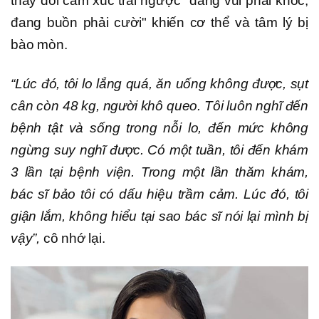
thay đổi cảm xúc trái ngược "đang vui phải khóc,
đang buồn phải cười" khiến cơ thể và tâm lý bị
bào mòn.
“Lúc đó, tôi lo lắng quá, ăn uống không được, sụt
cân còn 48 kg, người khô queo. Tôi luôn nghĩ đến
bệnh tật và sống trong nỗi lo, đến mức không
ngừng suy nghĩ được. Có một tuần, tôi đến khám
3 lần tại bệnh viện. Trong một lần thăm khám,
bác sĩ bảo tôi có dấu hiệu trầm cảm. Lúc đó, tôi
giận lắm, không hiểu tại sao bác sĩ nói lại mình bị
vậy”,
cô nhớ lại.