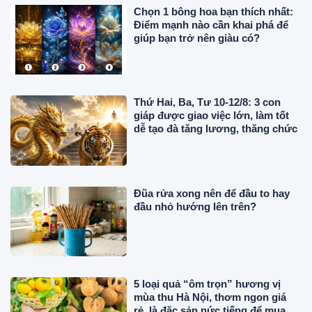
Chọn 1 bông hoa bạn thích nhất:
Điểm mạnh nào cần khai phá để
giúp bạn trở nên giàu có?
Thứ Hai, Ba, Tư 10-12/8: 3 con
giáp được giao việc lớn, làm tốt
dễ tạo đà tăng lương, thăng chức
Đũa rửa xong nên để đầu to hay
đầu nhỏ hướng lên trên?
5 loại quả “ôm trọn” hương vị
mùa thu Hà Nội, thơm ngon giá
rẻ, là đặc sản nức tiếng để mua về