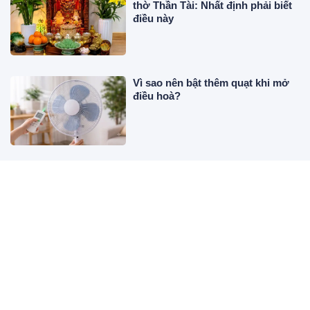
thờ Thần Tài: Nhất định phải biết
điều này
Vì sao nên bật thêm quạt khi mở
điều hoà?
Giá xăng dầu hôm nay 7/8: Dầu
thế giới đảo chiều tăng, giá xăng
trong nước có thể tiếp tục giảm
Đi siêu âm bác sĩ thông báo thai
nhi không có tay chân, người mẹ
vẫn quyết sinh con giờ đứa trẻ
như thiên thần