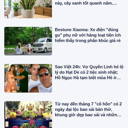
này, cây xanh tốt quanh năm,
không vàng lá
Bestune Xiaoma: Xe điện "đúng
gu" phụ nữ với hàng loạt tiện ích
hiếm thấy trong phân khúc giá rẻ
Sao Việt 24h: Vợ Quyền Linh hé lộ
lý do Hạt Dẻ có 2 tiệc sinh nhật;
Hồ Ngọc Hà tạm biệt mùa Hè ở
châu Âu
Từ nay đến tháng 7 "cô hồn" có 2
ngày đại lộc bao sái bàn thờ,
khung giờ đẹp bao sái và những
điều đại kỵ để đón tài lộc