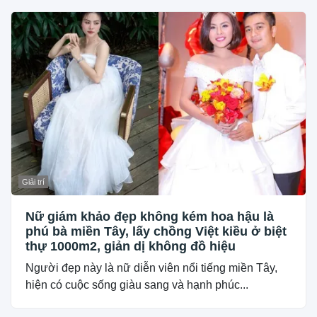
Giải trí
Nữ giám khảo đẹp không kém hoa hậu là
phú bà miền Tây, lấy chồng Việt kiều ở biệt
thự 1000m2, giản dị không đồ hiệu
Người đẹp này là nữ diễn viên nổi tiếng miền Tây,
hiện có cuộc sống giàu sang và hạnh phúc...