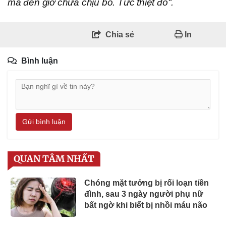
mà đến giờ chưa chịu bỏ. Tức thiệt đó".
Chia sẻ
In
Bình luận
Gửi bình luận
QUAN TÂM NHẤT
Chóng mặt tưởng bị rối loạn tiền
đình, sau 3 ngày người phụ nữ
bất ngờ khi biết bị nhồi máu não