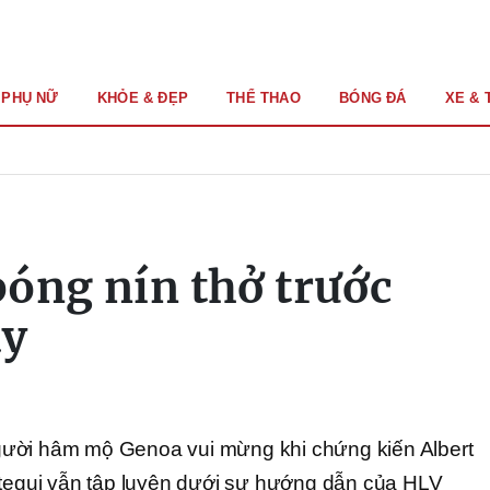
PHỤ NỮ
KHỎE & ĐẸP
THỂ THAO
BÓNG ĐÁ
XE & 
óng nín thở trước
ay
ười hâm mộ Genoa vui mừng khi chứng kiến Albert
gui vẫn tập luyện dưới sự hướng dẫn của HLV