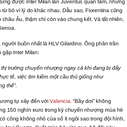
ừng được Inter Milan lẫn Juventus quan tâm, nhưng
h từ bỏ vì lý do khác nhau. Dẫu sao, Fiorentina cũng
châu Âu, thậm chí còn vào chung kết. Và tất nhiên,
Genoa.
, người buồn nhất là HLV Gilardino. Ông phân trần
 gặp Inter Milan:
ên thị trường chuyển nhượng ngay cả khi đang bị đẩy
thực tế, việc tìm kiếm một cầu thủ giống như
g thể”.
tương tự xảy đến với
Valencia.
“Bầy dơi” không
đúng 150 nghìn euro trong kỳ chuyển nhượng mùa hè
có công không nhỏ của số ít ngôi sao trong đội hình,