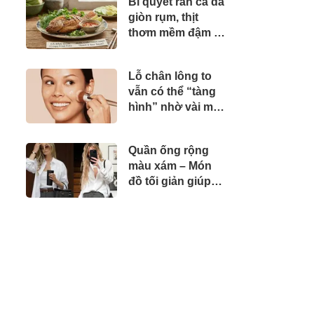
Bí quyết rán cá da
giòn rụm, thịt
thơm mềm đậm đà
mà không lo bắn
dầu
Lỗ chân lông to
vẫn có thể “tàng
hình” nhờ vài mẹo
trang điểm đơn
giản
Quần ống rộng
màu xám – Món
đồ tối giản giúp
mặc đẹp cả mùa
hè