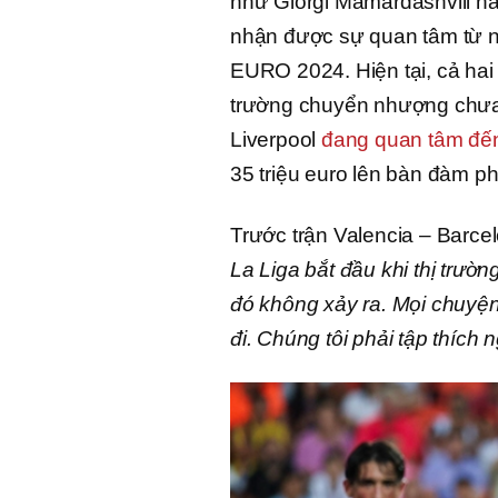
như Giorgi Mamardashvili ha
nhận được sự quan tâm từ nh
EURO 2024. Hiện tại, cả hai 
trường chuyển nhượng chưa kế
Liverpool
đang quan tâm đế
35 triệu euro lên bàn đàm p
Trước trận Valencia – Barcel
La Liga bắt đầu khi thị trư
đó không xảy ra. Mọi chuyện 
đi. Chúng tôi phải tập thích 