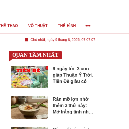
THỂ THAO
VÕ THUẬT
THỂ HÌNH
Chủ nhật, ngày 9 tháng 8, 2026, 07:07:08
QUAN TÂM NHẤT
9 ngày tới: 3 con
giáp Thuận Ý Trời,
Tiền Đè giàu có
Rán mỡ lợn nhớ
thêm 3 thứ này:
Mỡ trắng tinh như
sữa, thơm nức để
cả năm không hôi