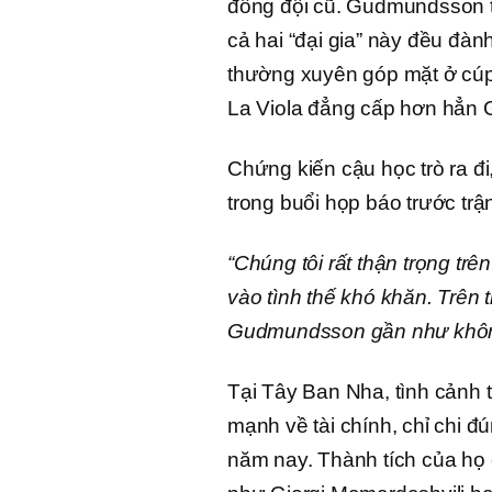
đồng đội cũ. Gudmundsson t
cả hai “đại gia” này đều đàn
thường xuyên góp mặt ở cúp 
La Viola đẳng cấp hơn hẳn 
Chứng kiến cậu học trò ra đi
trong buổi họp báo trước trận
“Chúng tôi rất thận trọng tr
vào tình thế khó khăn. Trên 
Gudmundsson gần như khôn
Tại Tây Ban Nha, tình cảnh 
mạnh về tài chính, chỉ chi 
năm nay. Thành tích của họ 