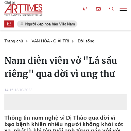
Người đẹp hoa hậu Việt Nam
Trang chủ
VĂN HÓA - GIẢI TRÍ
Đời sống
Nam diễn viên vở "Lá sầu
riêng" qua đời vì ung thư
14:15 13/10/2023
Thông tin nam nghệ sĩ Dị Thảo qua đời vì
bạo bệnh khiến nhiều người không khỏi xót
xa, nhất là khi tên tuổi anh từng gắn với vở