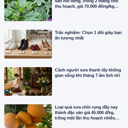
sản nổi tiếng, trồng 2 tháng cho
thu hoạch, giá 70.000 đồng/kg
người thành phố ưa chuộng
Trắc nghiệm: Chọn 1 đôi giày bạn
ấn tượng nhất
Cách người xưa thanh tẩy không
gian sống khi tháng 7 âm lịch tới
Loại quả xưa chín rụng đầy nay
thành đặc sản giá 45.000 đ/kg,
trồng một lần thu hoạch nhiều
năm, tốt cho sức khỏe