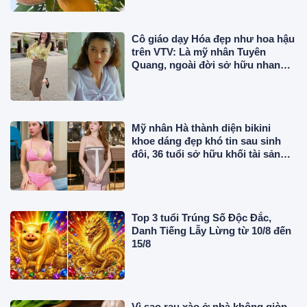
Cô giáo dạy Hóa đẹp như hoa hậu
trên VTV: Là mỹ nhân Tuyên
Quang, ngoài đời sở hữu nhan
sắc thế nào?
Mỹ nhân Hà thành diện bikini
khoe dáng đẹp khó tin sau sinh
đôi, 36 tuổi sở hữu khối tài sản
triệu đô
Top 3 tuổi Trúng Số Độc Đắc,
Danh Tiếng Lẫy Lừng từ 10/8 đến
15/8
Vì sao rau xào ở nhà không giòn