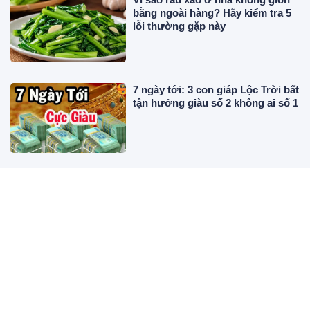
bằng ngoài hàng? Hãy kiểm tra 5
lỗi thường gặp này
7 ngày tới: 3 con giáp Lộc Trời bất
tận hưởng giàu số 2 không ai số 1
Trang điểm mịn lì trở lại: Xu
hướng makeup giúp làn da đẹp
như phủ một lớp nhung
6 công thức váy ngắn giúp nàng
ghi điểm với phong cách tiểu thư
mùa hè