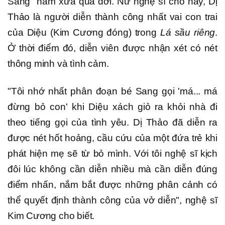
Sang" năm xưa qua đời. Nữ nghệ sĩ cho hay, Dị
Thảo là người diễn thành công nhất vai con trai
của Diệu (Kim Cương đóng) trong
Lá sầu riêng
.
Ở thời điểm đó, diễn viên được nhận xét có nét
thông minh và tình cảm.
"Tôi nhớ nhất phân đoạn bé Sang gọi 'má... má
đừng bỏ con' khi Diệu xách giỏ ra khỏi nhà đi
theo tiếng gọi của tình yêu. Dị Thảo đã diễn ra
được nét hốt hoảng, cầu cứu của một đứa trẻ khi
phát hiện mẹ sẽ từ bỏ mình. Với tôi nghệ sĩ kịch
đôi lúc không cần diễn nhiều mà cần diễn đúng
điểm nhấn, nắm bắt được những phân cảnh có
thể quyết định thành công của vở diễn", nghệ sĩ
Kim Cương cho biết.