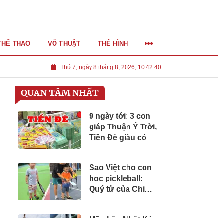
THỂ THAO
VÕ THUẬT
THỂ HÌNH
Thứ 7, ngày 8 tháng 8, 2026, 10:42:41
QUAN TÂM NHẤT
9 ngày tới: 3 con
giáp Thuận Ý Trời,
Tiền Đè giàu có
Sao Việt cho con
học pickleball:
Quý tử của Chi
Bảo mặc đồ hiệu
ra sân, cặp song