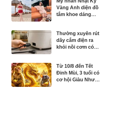
Mỹ nhân Nhật Ký
sinh nhà Dương
Vàng Anh diện đồ
Khắc Linh chuyên
tắm khoe dáng
nghiệp
nóng bỏng, đập
thông 2 căn
Thường xuyên rút
chung cư làm nhà
dây cắm điện ra
ở, "phủ" đồ hiệu
khỏi nồi cơm có
đắt đỏ
làm nhanh hỏng
hơn không?
Từ 10/8 đến Tết
Đinh Mùi, 3 tuổi có
cơ hội Giàu Như
Trúng Số nhưng
chủ quan là dễ lỡ