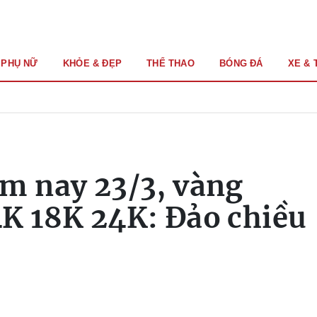
PHỤ NỮ
KHỎE & ĐẸP
THỂ THAO
BÓNG ĐÁ
XE & 
m nay 23/3, vàng
K 18K 24K: Đảo chiều