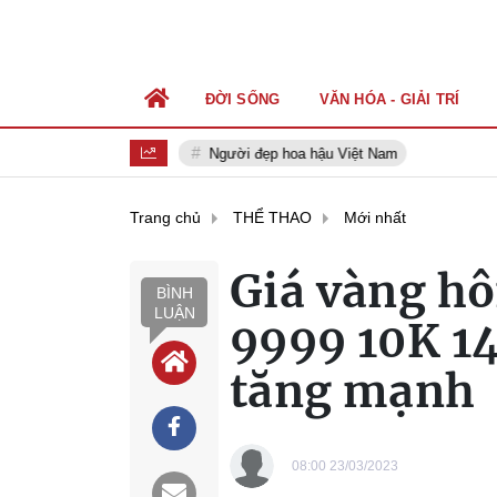
ĐỜI SỐNG
VĂN HÓA - GIẢI TRÍ
Người đẹp hoa hậu Việt Nam
Trang chủ
THỂ THAO
Mới nhất
Giá vàng hô
BÌNH
LUẬN
9999 10K 14
tăng mạnh
08:00 23/03/2023