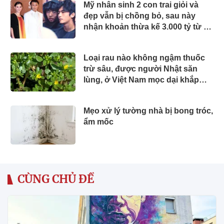
Mỹ nhân sinh 2 con trai giỏi và
đẹp vẫn bị chồng bỏ, sau này
nhận khoản thừa kế 3.000 tỷ từ bố
chồng cũ
Loại rau nào không ngậm thuốc
trừ sâu, được người Nhật săn
lùng, ở Việt Nam mọc dại khắp
nơi, giá rẻ bất ngờ?
Mẹo xử lý tường nhà bị bong tróc,
ẩm mốc
CÙNG CHỦ ĐỀ