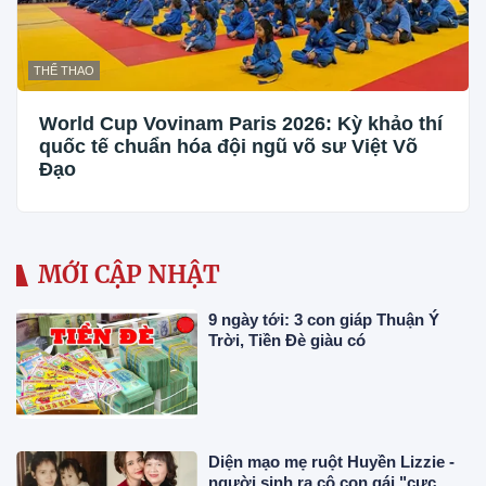
THỂ THAO
World Cup Vovinam Paris 2026: Kỳ khảo thí
quốc tế chuẩn hóa đội ngũ võ sư Việt Võ
Đạo
MỚI CẬP NHẬT
9 ngày tới: 3 con giáp Thuận Ý
Trời, Tiền Đè giàu có
Diện mạo mẹ ruột Huyền Lizzie -
người sinh ra cô con gái "cực