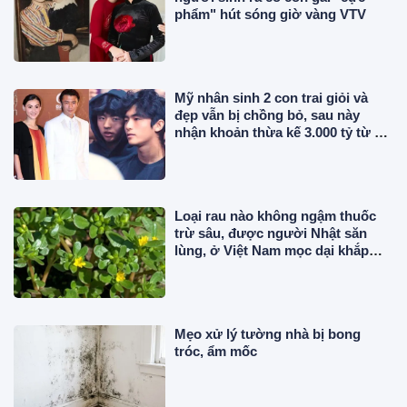
phẩm" hút sóng giờ vàng VTV
Mỹ nhân sinh 2 con trai giỏi và
đẹp vẫn bị chồng bỏ, sau này
nhận khoản thừa kế 3.000 tỷ từ bố
chồng cũ
Loại rau nào không ngậm thuốc
trừ sâu, được người Nhật săn
lùng, ở Việt Nam mọc dại khắp
nơi, giá rẻ bất ngờ?
Mẹo xử lý tường nhà bị bong
tróc, ẩm mốc