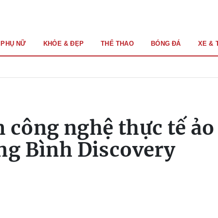
PHỤ NỮ
KHỎE & ĐẸP
THỂ THAO
BÓNG ĐÁ
XE & 
 công nghệ thực tế ảo
ng Bình Discovery