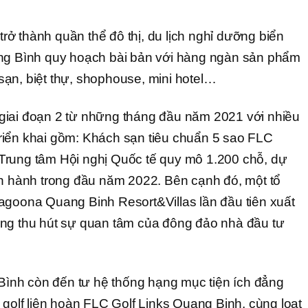
ở thành quần thể đô thị, du lịch nghỉ dưỡng biển
ảng Bình quy hoạch bài bản với hàng ngàn sản phẩm
ạn, biệt thự, shophouse, mini hotel…
giai đoạn 2 từ những tháng đầu năm 2021 với nhiều
riển khai gồm: Khách sạn tiêu chuẩn 5 sao FLC
Trung tâm Hội nghị Quốc tế quy mô 1.200 chỗ, dự
ận hành trong đầu năm 2022. Bên cạnh đó, một tổ
agoona Quang Binh Resort&Villas lần đầu tiên xuất
ang thu hút sự quan tâm của đông đảo nhà đầu tư
nh còn đến tư hệ thống hạng mục tiện ích đẳng
 golf liên hoàn FLC Golf Links Quang Binh, cùng loạt