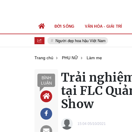
ĐỜI SỐNG
VĂN HÓA - GIẢI TRÍ
Người đẹp hoa hậu Việt Nam
Trang chủ
PHỤ NỮ
Làm mẹ
Trải nghiệm
BÌNH
LUẬN
tại FLC Quả
Show
15:04 05/10/2021