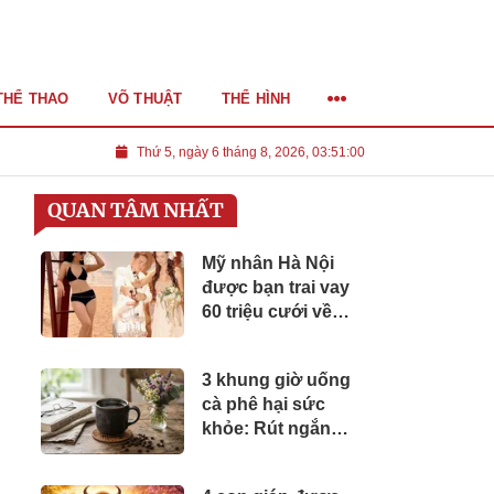
THỂ THAO
VÕ THUẬT
THỂ HÌNH
Thứ 5, ngày 6 tháng 8, 2026, 03:51:01
QUAN TÂM NHẤT
Mỹ nhân Hà Nội
được bạn trai vay
60 triệu cưới về
giờ sống giàu
sang, ở biệt thự
3 khung giờ uống
200m2, con gái
cà phê hại sức
xinh như hoa
khỏe: Rút ngắn
tuổi thọ