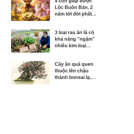
4 con giáp được
Lộc Buôn Bán, 2
năm tới đời phất
lên nhanh
3 loại rau ăn lá có
khả năng "ngậm"
nhiều kim loại
nặng nhất: Nhà
nào cũng mua
Cây ăn quả quen
nhưng ít người
thuộc lên chậu
biết
thành bonsai lạ,
dáng đẹp mắt lại
mang ý nghĩa
phong thủy, có
cây giá trăm triệu
đồng