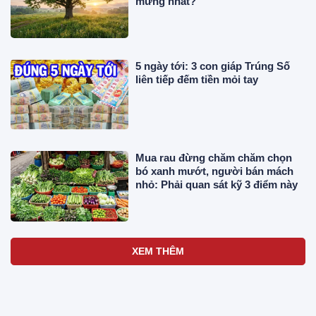
mừng nhất?
5 ngày tới: 3 con giáp Trúng Số
liên tiếp đếm tiền mỏi tay
Mua rau đừng chăm chăm chọn
bó xanh mướt, người bán mách
nhỏ: Phải quan sát kỹ 3 điểm này
XEM THÊM