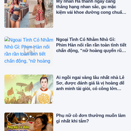
Mỹ nhân Hà thành ngày càng
thăng hạng nhan sắc, gu mặc
kiệm vải khoe đường cong chuẩn
"phú bà" giữa trời Âu
Ngoại Tình Có Nhằm Nhò Gì:
Phim Hàn nổi rần rần toàn tình tiết
chấn động, “nữ hoàng quyến rũ”
đẹp điên đảo ở tuổi 56
Ai ngồi ngai vàng lâu nhất nhà Lê
Sơ, được đánh giá là vị hoàng đế
anh minh tài giỏi, có công lớn
trong sử Việt?
Phụ nữ cô đơn thường muốn làm
gì nhất khi tắm?