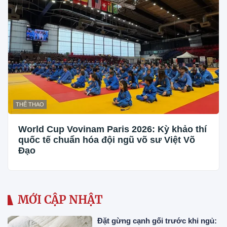
THỂ THAO
World Cup Vovinam Paris 2026: Kỳ khảo thí
quốc tế chuẩn hóa đội ngũ võ sư Việt Võ
Đạo
MỚI CẬP NHẬT
Đặt gừng cạnh gối trước khi ngủ: