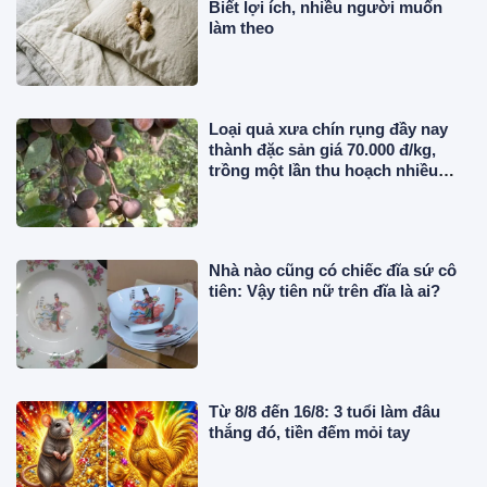
Biết lợi ích, nhiều người muốn
làm theo
Loại quả xưa chín rụng đầy nay
thành đặc sản giá 70.000 đ/kg,
trồng một lần thu hoạch nhiều
năm, người thành phố thích mê
Nhà nào cũng có chiếc đĩa sứ cô
tiên: Vậy tiên nữ trên đĩa là ai?
Từ 8/8 đến 16/8: 3 tuổi làm đâu
thắng đó, tiền đếm mỏi tay