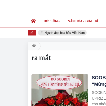
ĐỜI SỐNG
VĂN HÓA - GIẢI TRÍ
Người đẹp hoa hậu Việt Nam
ra mắt
SOOBI
“Mừng
SOOBIN l
UPRIZE 
cho nhó