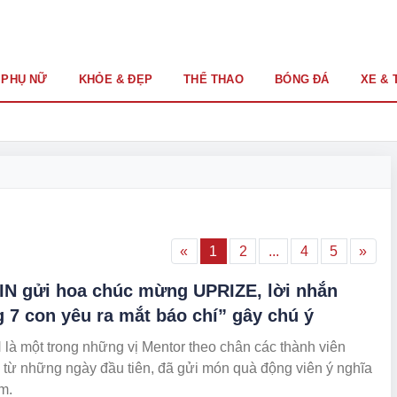
PHỤ NỮ
KHỎE & ĐẸP
THỂ THAO
BÓNG ĐÁ
XE & 
«
1
2
...
4
5
»
N gửi hoa chúc mừng UPRIZE, lời nhắn
 7 con yêu ra mắt báo chí” gây chú ý
à một trong những vị Mentor theo chân các thành viên
từ những ngày đầu tiên, đã gửi món quà động viên ý nghĩa
m.