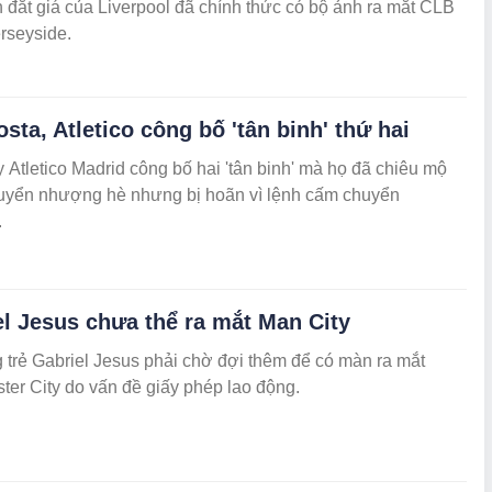
 đắt giá của Liverpool đã chính thức có bộ ảnh ra mắt CLB
rseyside.
sta, Atletico công bố 'tân binh' thứ hai
Atletico Madrid công bố hai 'tân binh' mà họ đã chiêu mộ
huyển nhượng hè nhưng bị hoãn vì lệnh cấm chuyển
.
l Jesus chưa thể ra mắt Man City
 trẻ Gabriel Jesus phải chờ đợi thêm để có màn ra mắt
er City do vấn đề giấy phép lao động.