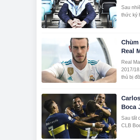
Sau nhi
thức ký 
Chùm 
Real M
Real Ma
2017/18,
thủ bị đ
Carlos
Boca 
Sau tất 
CLB Boc