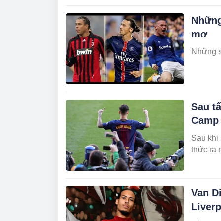
Những
mơ
Những si
Sau tấ
Camp
Sau khi 
thức ra
Van D
Liverp