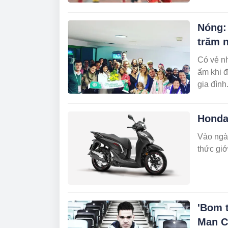
Nóng:
trăm 
Có vẻ nh
ấm khi đ
gia đình
Honda
Vào ngà
thức giớ
'Bom 
Man C