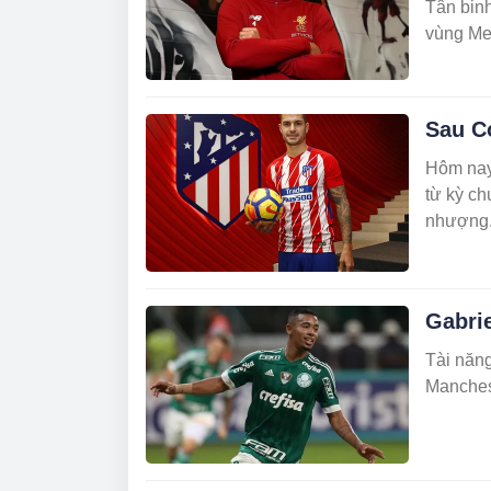
Tân binh
vùng Me
Sau Co
Hôm nay 
từ kỳ c
nhượng
Gabrie
Tài năng
Manchest