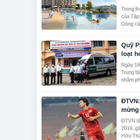
Trong th
của Tập
Dòng căn
Marina 
Quỹ Ph
loạt h
Ngày 16/
Trung tâ
nhằm ph
ĐTVN:
mừng 
ĐTVN tập
2019, gặ
Hữu Thắ