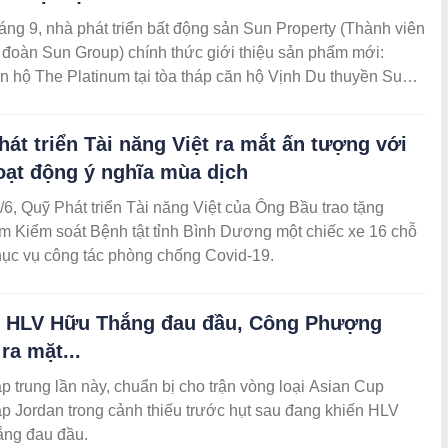
áng 9, nhà phát triển bất động sản Sun Property (Thành viên
 đoàn Sun Group) chính thức giới thiệu sản phẩm mới:
 hộ The Platinum tại tòa tháp căn hộ Vịnh Du thuyền Sun
Town tại Hạ Long.
át triển Tài năng Việt ra mắt ấn tượng với
oạt động ý nghĩa mùa dịch
6, Quỹ Phát triển Tài năng Việt của Ông Bầu trao tặng
m Kiểm soát Bệnh tật tỉnh Bình Dương một chiếc xe 16 chỗ
ục vụ công tác phòng chống Covid-19.
 HLV Hữu Thắng đau đầu, Công Phượng
ra mặt...
 trung lần này, chuẩn bị cho trận vòng loại Asian Cup
p Jordan trong cảnh thiếu trước hụt sau đang khiến HLV
ng đau đầu.