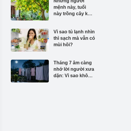
Những người
mệnh này, tuổi
này trồng cây khế
rất hợp phong
thủy
Vì sao tủ lạnh nhìn
thì sạch mà vẫn có
mùi hôi?
Tháng 7 âm càng
nhớ lời người xưa
dặn: Vì sao không
nên phơi quần áo
buổi tối?