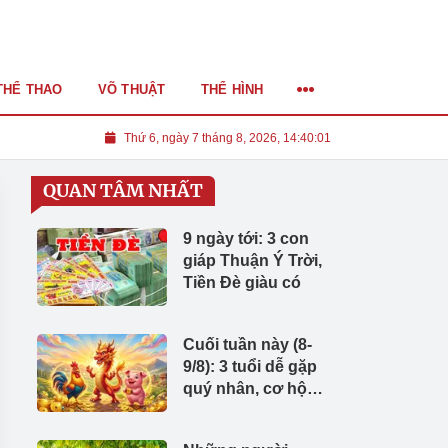
THỂ THAO
VÕ THUẬT
THỂ HÌNH
Thứ 6, ngày 7 tháng 8, 2026, 14:40:02
QUAN TÂM NHẤT
9 ngày tới: 3 con
giáp Thuận Ý Trời,
Tiền Đè giàu có
Cuối tuần này (8-
9/8): 3 tuổi dễ gặp
quý nhân, cơ hội
kiếm tiền bất ngờ