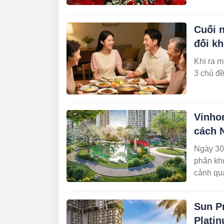
Cuối n
đối k
Khi ra m
3 chủ đề
Vinho
cách 
Ngày 30
phân kh
cảnh qua
Hà Nội).
Sun P
Plati