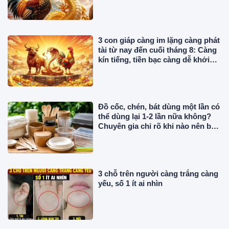
3 con giáp càng im lặng càng phát
tài từ nay đến cuối tháng 8: Càng
kín tiếng, tiền bạc càng dễ khởi
sắc
Đồ cốc, chén, bát dùng một lần có
thể dùng lại 1-2 lần nữa không?
Chuyên gia chỉ rõ khi nào nên bỏ
ngay
3 chỗ trên người càng trắng càng
yếu, số 1 ít ai nhìn