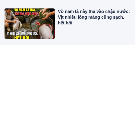
Vò nắm lá này thả vào chậu nước:
Vịt nhiều lông măng cũng sạch,
hết hôi
Thứ Bảy, Chủ Nhật (8, 9/8): 3 tuổi
ước gì được nấy, tiền đếm mỏi
tay
Đứa trẻ biết đền ơn có 5 đặc điểm
này, có 1 thôi cũng là phước lành
của bố mẹ
Trắc nghiệm: Bạn có chắc chồng
yêu mình như vẫn nghĩ? Chọn 1