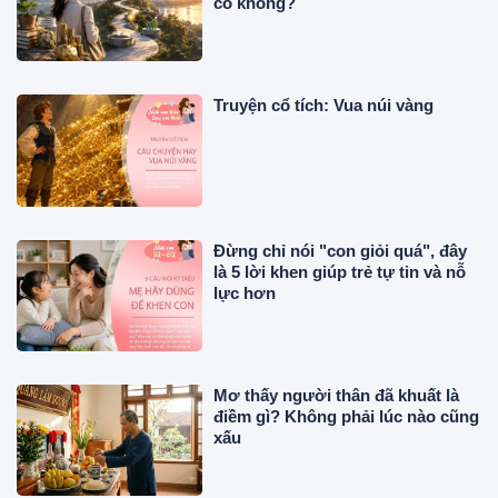
có không?
Truyện cổ tích: Vua núi vàng
Đừng chỉ nói "con giỏi quá", đây
là 5 lời khen giúp trẻ tự tin và nỗ
lực hơn
Mơ thấy người thân đã khuất là
điềm gì? Không phải lúc nào cũng
xấu