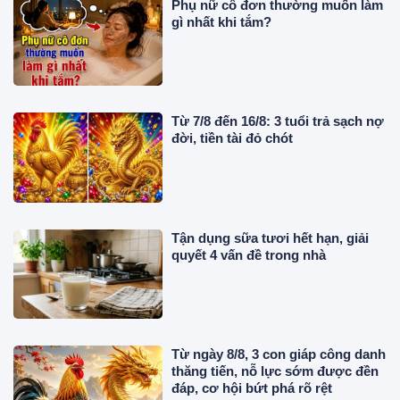
Phụ nữ cô đơn thường muốn làm
gì nhất khi tắm?
Từ 7/8 đến 16/8: 3 tuổi trả sạch nợ
đời, tiền tài đỏ chót
Tận dụng sữa tươi hết hạn, giải
quyết 4 vấn đề trong nhà
Từ ngày 8/8, 3 con giáp công danh
thăng tiến, nỗ lực sớm được đền
đáp, cơ hội bứt phá rõ rệt