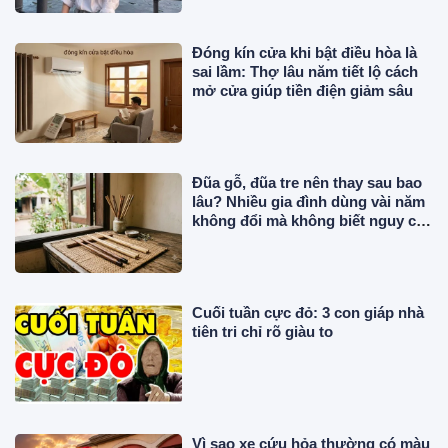
Đóng kín cửa khi bật điều hòa là
sai lầm: Thợ lâu năm tiết lộ cách
mở cửa giúp tiền điện giảm sâu
Đũa gỗ, đũa tre nên thay sau bao
lâu? Nhiều gia đình dùng vài năm
không đổi mà không biết nguy cơ
này!
Cuối tuần cực đỏ: 3 con giáp nhà
tiên tri chỉ rõ giàu to
Vì sao xe cứu hỏa thường có màu