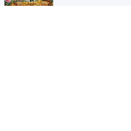
Thứ Hai đến Thứ Năm (17-20/8): 3
tuổi công việc xuôi thuận, bùng
nổ tài lộc
Rang tôm mà cho thứ này, tôm sẽ
bị mềm, kém giòn nhiều người
không biết bảo sao món ăn chẳng
ngon
Sáng Chủ Nhật ngày 9/8: 3 tuổi
gia tiên gánh hạn, đổi đời giàu to