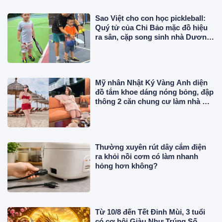
Sao Việt cho con học pickleball:
Quý tử của Chi Bảo mặc đồ hiệu
ra sân, cặp song sinh nhà Dương
Khắc Linh chuyên nghiệp
Mỹ nhân Nhật Ký Vàng Anh diện
đồ tắm khoe dáng nóng bỏng, đập
thông 2 căn chung cư làm nhà ở,
"phủ" đồ hiệu đắt đỏ
Thường xuyên rút dây cắm điện
ra khỏi nồi cơm có làm nhanh
hỏng hơn không?
Từ 10/8 đến Tết Đinh Mùi, 3 tuổi
có cơ hội Giàu Như Trúng Số