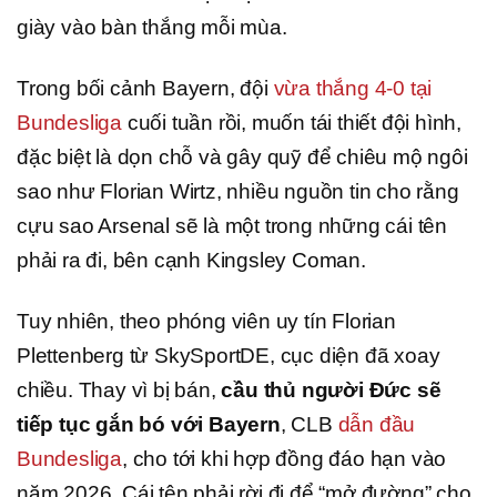
giày vào bàn thắng mỗi mùa.
Trong bối cảnh Bayern, đội
vừa thắng 4-0 tại
Bundesliga
cuối tuần rồi, muốn tái thiết đội hình,
đặc biệt là dọn chỗ và gây quỹ để chiêu mộ ngôi
sao như Florian Wirtz, nhiều nguồn tin cho rằng
cựu sao Arsenal sẽ là một trong những cái tên
phải ra đi, bên cạnh Kingsley Coman.
Tuy nhiên, theo phóng viên uy tín Florian
Plettenberg từ SkySportDE, cục diện đã xoay
chiều. Thay vì bị bán,
cầu thủ người Đức sẽ
tiếp tục gắn bó với Bayern
, CLB
dẫn đầu
Bundesliga
, cho tới khi hợp đồng đáo hạn vào
năm 2026. Cái tên phải rời đi để “mở đường” cho