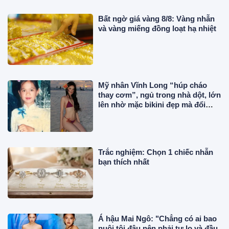
Bất ngờ giá vàng 8/8: Vàng nhẫn
và vàng miếng đồng loạt hạ nhiệt
Mỹ nhân Vĩnh Long “húp cháo
thay cơm”, ngủ trong nhà dột, lớn
lên nhờ mặc bikini đẹp mà đổi
đời, giờ ở “cung điện” 50 tỷ
Trắc nghiệm: Chọn 1 chiếc nhẫn
bạn thích nhất
Á hậu Mai Ngô: "Chẳng có ai bao
nuôi tôi đâu nên phải tự lo và đầu