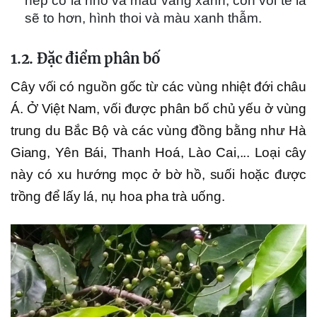
nếp có lá nhỏ và màu vàng xanh, còn vối tẻ lá
sẽ to hơn, hình thoi và màu xanh thẫm.
1.2. Đặc điểm phân bố
Cây vối có nguồn gốc từ các vùng nhiệt đới châu
Á. Ở Việt Nam, vối được phân bố chủ yếu ở vùng
trung du Bắc Bộ và các vùng đồng bằng như Hà
Giang, Yên Bái, Thanh Hoá, Lào Cai,... Loại cây
này có xu hướng mọc ở bờ hồ, suối hoặc được
trồng để lấy lá, nụ hoa pha trà uống.