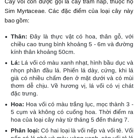
Cây vối còn được gọi là cây trâm nắp, thuộc họ
Sim Myrtaceae. Các đặc điểm của loại cây này
bao gồm:
Thân:
Đây là thực vật có hoa, thân gỗ, với
chiều cao trung bình khoảng 5 - 6m và đường
kính thân khoảng 50cm.
Lá:
Lá vối có màu xanh nhạt, hình bầu dục và
nhọn phần đầu lá. Phiến lá dày, cứng, khi lá
già có nhiều chấm đen ở mặt dưới và có mùi
thơm dễ chịu. Về hương vị, lá vối có vị chát
đặc trưng.
Hoa:
Hoa vối có màu trắng lục, mọc thành 3 -
5 cụm và không có cuống hoa. Thời điểm ra
hoa của loại cây này từ tháng 5 đến tháng 7.
Phân loại:
Có hai loại là vối nếp và vối tẻ. Vối