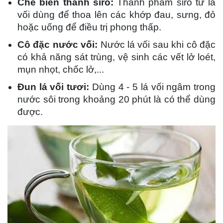
Chế biến thành siro:
Thành phẩm siro từ lá
vối dùng để thoa lên các khớp đau, sưng, đỏ
hoặc uống để điều trị phong thấp.
Cô đặc nước vối:
Nước lá vối sau khi cô đặc
có khả năng sát trùng, vệ sinh các vết lở loét,
mụn nhọt, chốc lở,...
Đun lá vối tươi:
Dùng 4 - 5 lá vối ngâm trong
nước sôi trong khoảng 20 phút là có thể dùng
được.