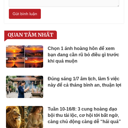
Gửi bình luận
QUAN TÂM NHẤT
Chọn 1 ánh hoàng hôn để xem
bạn đang cần rũ bỏ điều gì trước
khi quá muộn
Đúng sáng 1/7 âm lịch, làm 5 việc
này để cả tháng bình an, thuận lợi
Tuần 10-16/8: 3 cung hoàng đạo
bội thu tài lộc, cơ hội tới bất ngờ,
càng chủ động càng dễ “hái quả”