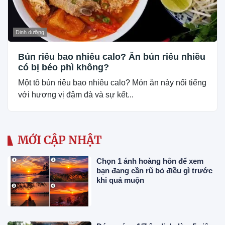
Dinh dưỡng
Bún riêu bao nhiêu calo? Ăn bún riêu nhiều
có bị béo phì không?
Một tô bún riêu bao nhiêu calo? Món ăn này nổi tiếng
với hương vị đậm đà và sự kết...
MỚI CẬP NHẬT
Chọn 1 ánh hoàng hôn để xem
bạn đang cần rũ bỏ điều gì trước
khi quá muộn