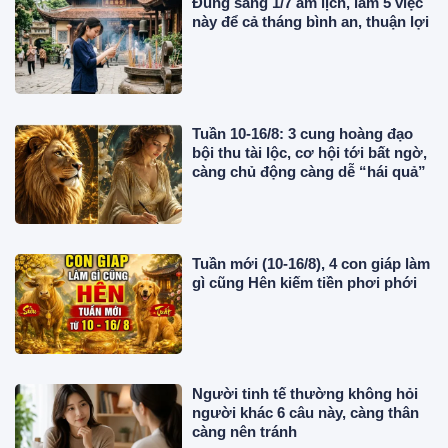
Đúng sáng 1/7 âm lịch, làm 5 việc
này để cả tháng bình an, thuận lợi
Tuần 10-16/8: 3 cung hoàng đạo
bội thu tài lộc, cơ hội tới bất ngờ,
càng chủ động càng dễ “hái quả”
Tuần mới (10-16/8), 4 con giáp làm
gì cũng Hên kiếm tiền phơi phới
Người tinh tế thường không hỏi
người khác 6 câu này, càng thân
càng nên tránh