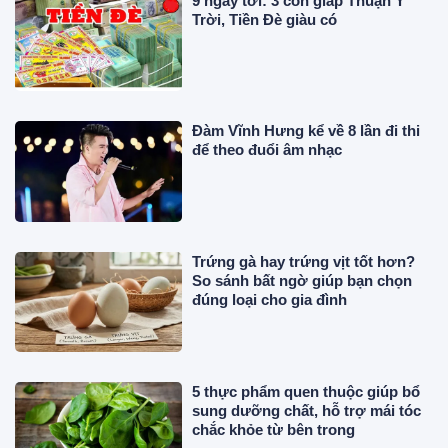
9 ngày tới: 3 con giáp Thuận Ý
Trời, Tiền Đè giàu có
Đàm Vĩnh Hưng kể về 8 lần đi thi
để theo đuổi âm nhạc
Trứng gà hay trứng vịt tốt hơn?
So sánh bất ngờ giúp bạn chọn
đúng loại cho gia đình
5 thực phẩm quen thuộc giúp bổ
sung dưỡng chất, hỗ trợ mái tóc
chắc khỏe từ bên trong