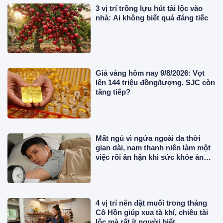
3 vị trí trồng lựu hút tài lộc vào
nhà: Ai không biết quá đáng tiếc
Giá vàng hôm nay 9/8/2026: Vọt
lên 144 triệu đồng/lượng, SJC còn
tăng tiếp?
Mất ngủ vì ngứa ngoài da thời
gian dài, nam thanh niên làm một
việc rồi ân hận khi sức khỏe ảnh
hưởng
4 vị trí nên đặt muối trong tháng
Cô Hồn giúp xua tà khí, chiêu tài
lộc mà rất ít người biết