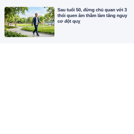
Sau tuổi 50, đừng chủ quan với 3
thói quen âm thầm làm tăng nguy
cơ đột quỵ
Uống nước ấm vào buổi sáng có
tốt không?
100 ngày tới thời tới cản không
kịp: 3 con giáp Trúng số giàu nứt
vách
Cô công nhân nay là NSƯT xinh
đẹp giữ chức Phó Chủ tịch, lấy