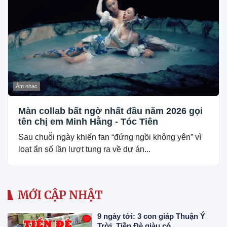
Âm nhạc
Màn collab bất ngờ nhất đầu năm 2026 gọi
tên chị em Minh Hằng - Tóc Tiên
Sau chuỗi ngày khiến fan “đứng ngồi không yên” vì
loạt ẩn số lần lượt tung ra về dự án...
MỚI CẬP NHẬT
9 ngày tới: 3 con giáp Thuận Ý
Trời, Tiền Đè giàu có