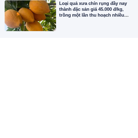
Loại quả xưa chín rụng đầy nay
thành đặc sản giá 45.000 đ/kg,
trồng một lần thu hoạch nhiều
năm, tốt cho sức khỏe
Cô giáo dạy Hóa hút triệu lượt
xem trên VTV: Tốt nghiệp Đại học
Sư phạm Tuyên Quang, ngoài đời
đẹp như hoa hậu
Mỹ nhân Hà thành diện bikini
khoe dáng đẹp khó tin sau sinh
đôi, 36 tuổi sở hữu khối tài sản
triệu đô
Top 3 tuổi Trúng Số Độc Đắc,
Danh Tiếng Lẫy Lừng từ 10/8 đến
15/8