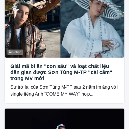
Âm nhạc
Giải mã bí ẩn "con sâu" và loạt chất liệu
dân gian được Sơn Tùng M-TP "cài cắm"
trong MV mới
Sự trở lại của Sơn Tùng M-TP sau 2 năm im ắng với
single tiếng Anh “COME MY WAY” hợp...