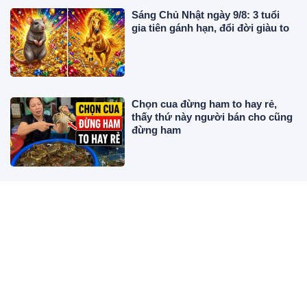
Sáng Chủ Nhật ngày 9/8: 3 tuổi
gia tiên gánh hạn, đổi đời giàu to
Chọn cua đừng ham to hay rẻ,
thấy thứ này người bán cho cũng
đừng ham
Trắc nghiệm tâm lý: Chọn một
tranh thỏi vàng tiết lộ ngay "chỉ số
phát tài" của bạn
3 loại cây nở hoa mang tới điềm
báo may mắn