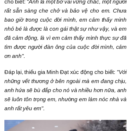
cho biết:
"Anh là một bờ vai vững chắc, một người
rất sẵn sàng che chở và bảo vệ cho em. Chưa
bao giờ trong cuộc đời mình, em cảm thấy mình
nhỏ bé là được là con gái thật sự như vậy, và em
đã cảm động, là vì em cảm thấy mình thực sự đã
tìm được người đàn ông của cuộc đời mình, cảm
ơn anh".
Đáp lại, thiếu gia Minh Đạt xúc động cho biết:
"Với
những vết thương ở bên ngoài mà em đang chịu,
anh hứa sẽ bù đắp cho nó và nhiều hơn nữa, anh
sẽ luôn tôn trọng em, nhường em làm nóc nhà và
anh rất yêu em".