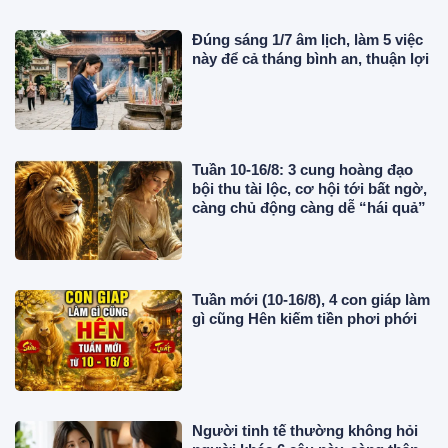
Đúng sáng 1/7 âm lịch, làm 5 việc
này để cả tháng bình an, thuận lợi
Tuần 10-16/8: 3 cung hoàng đạo
bội thu tài lộc, cơ hội tới bất ngờ,
càng chủ động càng dễ “hái quả”
Tuần mới (10-16/8), 4 con giáp làm
gì cũng Hên kiếm tiền phơi phới
Người tinh tế thường không hỏi