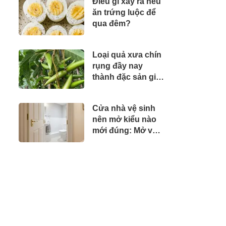
Điều gì xảy ra nếu
khoe cơ bụng số
ăn trứng luộc để
11 cực phẩm
qua đêm?
Loại quả xưa chín
rụng đầy nay
thành đặc sản giá
50.000 đ/kg, trồng
một lần thu hoạch
Cửa nhà vệ sinh
nhiều năm, chị em
nên mở kiểu nào
thành phố săn
mới đúng: Mở vào
lùng
trong hay ra
ngoài? Kiến trúc
sư trả lời