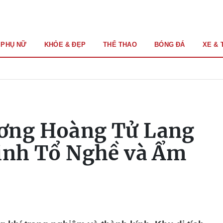
PHỤ NỮ
KHỎE & ĐẸP
THỂ THAO
BÓNG ĐÁ
XE & 
ơng Hoàng Tử Lang
Vinh Tổ Nghề và Ẩm