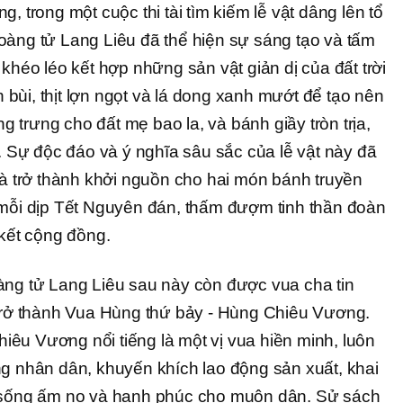
, trong một cuộc thi tài tìm kiếm lễ vật dâng lên tổ
oàng tử Lang Liêu đã thể hiện sự sáng tạo và tấm
 khéo léo kết hợp những sản vật giản dị của đất trời
bùi, thịt lợn ngọt và lá dong xanh mướt để tạo nên
trưng cho đất mẹ bao la, và bánh giầy tròn trịa,
e. Sự độc đáo và ý nghĩa sâu sắc của lễ vật này đã
và trở thành khởi nguồn cho hai món bánh truyền
 mỗi dịp Tết Nguyên đán, thấm đượm tinh thần đoàn
 kết cộng đồng.
àng tử Lang Liêu sau này còn được vua cha tin
 trở thành Vua Hùng thứ bảy - Hùng Chiêu Vương.
Chiêu Vương nổi tiếng là một vị vua hiền minh, luôn
ng nhân dân, khuyến khích lao động sản xuất, khai
c sống ấm no và hạnh phúc cho muôn dân. Sử sách