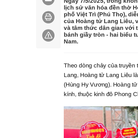
Ngày 7/5/2025, trong khôn
lịch sử văn hóa đền thờ 
phố Việt Trì (Phú Thọ), d
của Hoàng tử Lang Liêu, v
và tâm thức dân gian với
bánh giầy tròn - hai biểu
Nam.
Theo dòng chảy của truyền t
Lang, Hoàng tử Lang Liêu l
(Hùng Hy Vương). Hoàng tử đ
kính, thuộc kinh đô Phong C