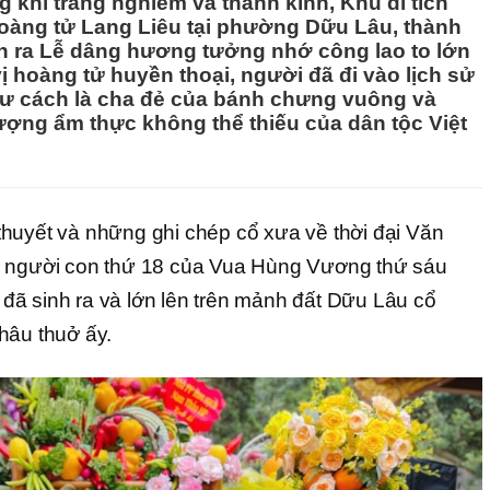
g khí trang nghiêm và thành kính, Khu di tích
Hoàng tử Lang Liêu tại phường Dữu Lâu, thành
iễn ra Lễ dâng hương tưởng nhớ công lao to lớn
ị hoàng tử huyền thoại, người đã đi vào lịch sử
 tư cách là cha đẻ của bánh chưng vuông và
 tượng ẩm thực không thể thiếu của dân tộc Việt
huyết và những ghi chép cổ xưa về thời đại Văn
à người con thứ 18 của Vua Hùng Vương thứ sáu
ã sinh ra và lớn lên trên mảnh đất Dữu Lâu cổ
hâu thuở ấy.