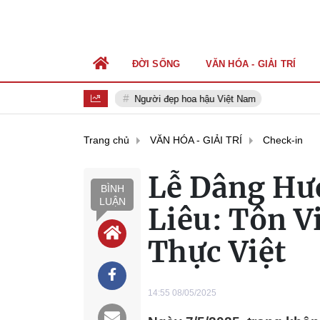
ĐỜI SỐNG
VĂN HÓA - GIẢI TRÍ
Người đẹp hoa hậu Việt Nam
Trang chủ
VĂN HÓA - GIẢI TRÍ
Check-in
Lễ Dâng Hư
BÌNH
LUẬN
Liêu: Tôn 
Thực Việt
14:55 08/05/2025