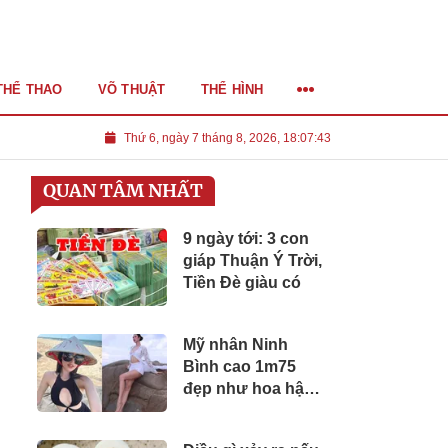
THỂ THAO
VÕ THUẬT
THỂ HÌNH
Thứ 6, ngày 7 tháng 8, 2026, 18:07:45
QUAN TÂM NHẤT
9 ngày tới: 3 con
giáp Thuận Ý Trời,
Tiền Đè giàu có
Mỹ nhân Ninh
Bình cao 1m75
đẹp như hoa hậu,
bí mật mang bầu
sinh quý tử, giờ