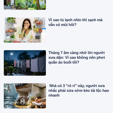
Vì sao tủ lạnh nhìn thì sạch mà
vẫn có mùi hôi?
Tháng 7 âm càng nhớ lời người
xưa dặn: Vì sao không nên phơi
quần áo buổi tối?
Nhà có 3 "rò rỉ" này, người xưa
nhắc phải sửa sớm kẻo tài lộc hao
nhanh