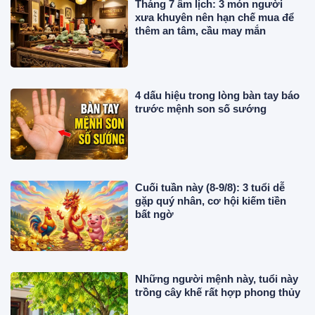
Tháng 7 âm lịch: 3 món người
xưa khuyên nên hạn chế mua để
thêm an tâm, cầu may mắn
4 dấu hiệu trong lòng bàn tay báo
trước mệnh son số sướng
Cuối tuần này (8-9/8): 3 tuổi dễ
gặp quý nhân, cơ hội kiếm tiền
bất ngờ
Những người mệnh này, tuổi này
trồng cây khế rất hợp phong thủy