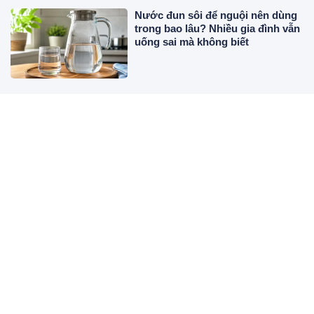
Nước đun sôi để nguội nên dùng
trong bao lâu? Nhiều gia đình vẫn
uống sai mà không biết
Chọn 1 chiếc lá bạn thích nhất để
khám phá vận khí sắp tới của bạn
Đúng Chủ nhật 9/8, 3 con giáp gặp
cơ hội bất ngờ, càng giao lưu
càng dễ mở ra vận may
Thường xuyên ăn tỏi nướng, cơ
thể nhận được 5 lợi ích đặc biệt