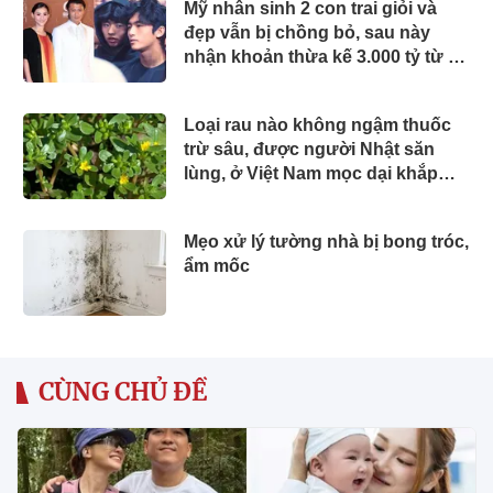
Mỹ nhân sinh 2 con trai giỏi và
đẹp vẫn bị chồng bỏ, sau này
nhận khoản thừa kế 3.000 tỷ từ bố
chồng cũ
Loại rau nào không ngậm thuốc
trừ sâu, được người Nhật săn
lùng, ở Việt Nam mọc dại khắp
nơi, giá rẻ bất ngờ?
Mẹo xử lý tường nhà bị bong tróc,
ẩm mốc
CÙNG CHỦ ĐỀ