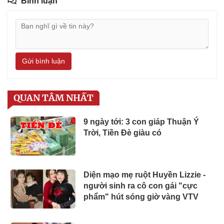
Bình luận
Gửi bình luận
QUAN TÂM NHẤT
9 ngày tới: 3 con giáp Thuận Ý
Trời, Tiền Đè giàu có
Diện mạo mẹ ruột Huyền Lizzie -
người sinh ra cô con gái "cực
phẩm" hút sóng giờ vàng VTV