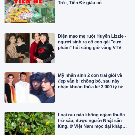
Trời, Tiền Đè giàu có
Diện mạo mẹ ruột Huyền Lizzie -
người sinh ra cô con gái "cực
phẩm" hút sóng giờ vàng VTV
Mỹ nhân sinh 2 con trai giỏi và
đẹp vẫn bị chồng bỏ, sau này
nhận khoản thừa kế 3.000 tỷ từ bố
chồng cũ
Loại rau nào không ngậm thuốc
trừ sâu, được người Nhật săn
lùng, ở Việt Nam mọc dại khắp
nơi, giá rẻ bất ngờ?