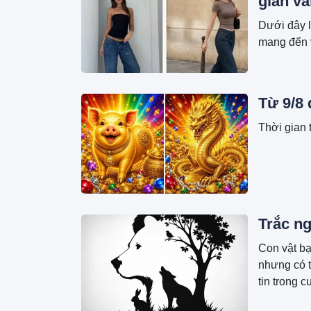
giản vẫ
Dưới đây 
mang đến v
Từ 9/8
Thời gian t
Trắc ng
Con vật bạ
nhưng có t
tin trong c