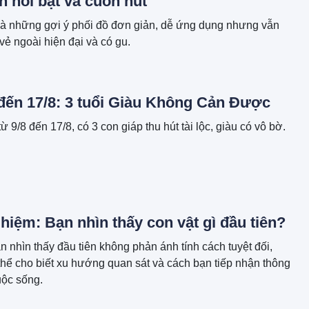
n nổi bật và cuốn hút
là những gợi ý phối đồ đơn giản, dễ ứng dụng nhưng vẫn
ẻ ngoài hiện đại và có gu.
 đến 17/8: 3 tuổi Giàu Không Cản Được
ừ 9/8 đến 17/8, có 3 con giáp thu hút tài lộc, giàu có vô bờ.
hiệm: Bạn nhìn thấy con vật gì đầu tiên?
n nhìn thấy đầu tiên không phản ánh tính cách tuyệt đối,
hể cho biết xu hướng quan sát và cách bạn tiếp nhận thông
uộc sống.