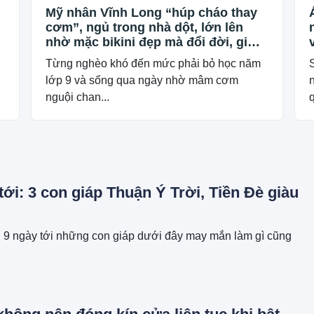
Mỹ nhân Vĩnh Long “húp cháo thay
cơm”, ngủ trong nhà dột, lớn lên
nhờ mặc bikini đẹp mà đổi đời, giờ
ở “cung điện” 50 tỷ
Từng nghèo khó đến mức phải bỏ học năm
lớp 9 và sống qua ngày nhờ mâm cơm
nguội chan...
q
tới: 3 con giáp Thuận Ý Trời, Tiền Đè giàu
g 9 ngày tới những con giáp dưới đây may mắn làm gì cũng