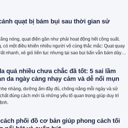
cánh quạt bị bám bụi sau thời gian sử
ng nóng, quạt điện gần như phải hoạt động hết công suất.
 có một điều khiến nhiều người vô cùng thắc mắc: Quạt quay
 rất nhanh, xé gió liên tục nhưng tại sao bụi bẩn vẫn bám dày
 quạt và lồng quạt, thậm chí còn nhiều hơn cả mặt bàn, mặt
 quá nhiều chưa chắc đã tốt: 5 sai lầm
làn da ngày càng nhạy cảm và dễ nổi mụn
nhẹ nhàng, dưỡng ẩm đầy đủ, chống nắng mỗi ngày và sử
chất đúng cách mới là những yếu tố quan trọng giúp duy trì
định.
cách phối đồ cơ bản giúp phong cách tối