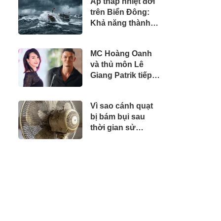
Áp thấp nhiệt đới
trên Biển Đông:
Khả năng thành
bão số 4 còn cao
hay thấp?
MC Hoàng Oanh
và thủ môn Lê
Giang Patrik tiếp
tục có động thái
gây chú ý sau tin
Vì sao cánh quạt
đồn hẹn hò
bị bám bụi sau
thời gian sử
dung?