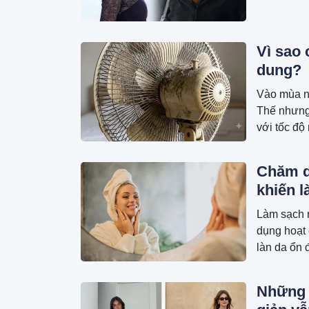
Vì sao 
dung?
Vào mùa nắ
Thế nhưng,
với tốc độ
cộp ở cánh
tủ?
Chăm da
khiến 
Làm sạch 
dụng hoạt 
làn da ổn 
Những 