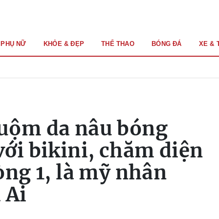
PHỤ NỮ
KHỎE & ĐẸP
THỂ THAO
BÓNG ĐÁ
XE & 
uộm da nâu bóng
ới bikini, chăm diện
òng 1, là mỹ nhân
 Ai