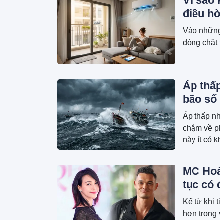
Vì sao 
điều h
Vào những 
đóng chặt 
Áp thấp
bão số 
Áp thấp nh
chậm về p
này ít có 
Nam, nhưng
MC Hoà
tục có 
Kể từ khi 
hơn trong 