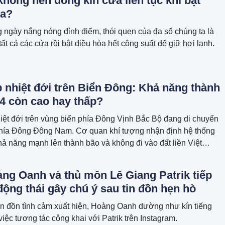
không nên đóng kín cửa liên tục khi bật
òa?
ngày nắng nóng đỉnh điểm, thói quen của đa số chúng ta là
tất cả các cửa rồi bật điều hòa hết công suất để giữ hơi lạnh.
 nhiệt đới trên Biển Đông: Khả năng thành
4 còn cao hay thấp?
iệt đới trên vùng biển phía Đông Vịnh Bắc Bộ đang di chuyển
hía Đông Đông Nam. Cơ quan khí tượng nhận định hệ thống
khả năng mạnh lên thành bão và không đi vào đất liền Việt
 vẫn gây gió mạnh, sóng lớn và dông lốc trên biển.
ng Oanh và thủ môn Lê Giang Patrik tiếp
động thái gây chú ý sau tin đồn hẹn hò
tin đồn tình cảm xuất hiện, Hoàng Oanh dường như kín tiếng
việc tương tác công khai với Patrik trên Instagram.