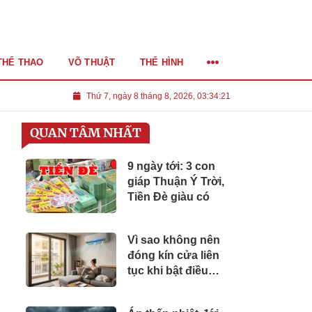
THỂ THAO
VÕ THUẬT
THỂ HÌNH
Thứ 7, ngày 8 tháng 8, 2026, 03:34:23
QUAN TÂM NHẤT
9 ngày tới: 3 con
giáp Thuận Ý Trời,
Tiền Đè giàu có
Vì sao không nên
đóng kín cửa liên
tục khi bật điều
hòa?