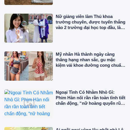
Nữ giảng viên làm Thủ khoa
trường chuyên, được tuyển thẳng
vào 2 trường đại học top đầu, là Á
hậu lấy chồng gia thế
Mỹ nhân Hà thành ngày càng
thăng hạng nhan sắc, gu mặc
kiệm vải khoe đường cong chuẩn
"phú bà" giữa trời Âu
Ngoại Tình Có Nhằm Nhò Gì:
Phim Hàn nổi rần rần toàn tình tiết
chấn động, “nữ hoàng quyến rũ”
đẹp điên đảo ở tuổi 56
Ai ngồi ngai vàng lâu nhất nhà Lê