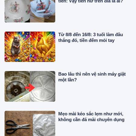
tiên: Vậy tiên nữ trên đĩa là ai?
Từ 8/8 đến 16/8: 3 tuổi làm đâu
thắng đó, tiền đếm mỏi tay
Bao lâu thì nên vệ sinh máy giặt
một lần?
Mẹo mài kéo sắc lẹm như mới,
không cần đá mài chuyên dụng