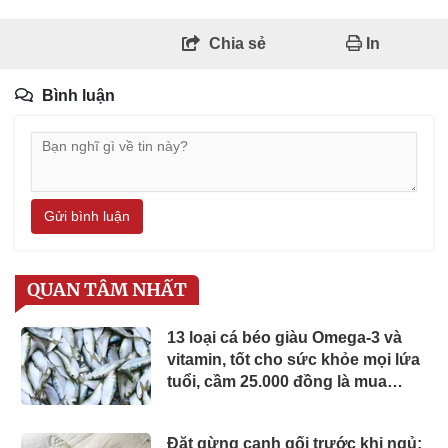
Chia sẻ
In
Bình luận
Gửi bình luận
QUAN TÂM NHẤT
13 loại cá béo giàu Omega-3 và
vitamin, tốt cho sức khỏe mọi lứa
tuổi, cầm 25.000 đồng là mua
được ở chợ Việt
Đặt gừng cạnh gối trước khi ngủ: