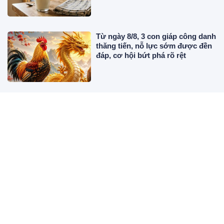
Từ ngày 8/8, 3 con giáp công danh
thăng tiến, nỗ lực sớm được đền
đáp, cơ hội bứt phá rõ rệt
3 con giáp càng im lặng càng phát
tài từ nay đến cuối tháng 8: Càng
kín tiếng, tiền bạc càng dễ khởi
sắc
Đồ cốc, chén, bát dùng một lần có
thể dùng lại 1-2 lần nữa không?
Chuyên gia chỉ rõ khi nào nên bỏ
ngay