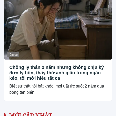
Tâm sự
Chồng ly thân 2 năm nhưng không chịu ký
đơn ly hôn, thấy thứ anh giấu trong ngăn
kéo, tôi mới hiểu tất cả
Biết sự thật, tôi bật khóc, mọi uất ức suốt 2 năm qua
bỗng tan biến.
MỚI CẬP NHẬT