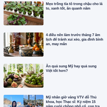
Mẹo trồng tía tô trong chậu cho lá
to, xanh tốt, ăn quanh năm
4 điều nên làm trước tháng 7 âm
lịch để tránh xui xẻo, gia đình bình
an, may mắn
Ăn quả sung Mỹ hay quả sung
Việt tốt hơn?
Mỹ nhân giờ vàng VTV đỗ Thủ
khoa, học Thạc sĩ: Kỷ niệm 15
năm cưới chồng phố cổ, con trai