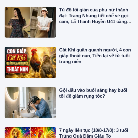
Tủ đồ tối giản của phụ nữ thành
đạt: Trang Nhung tiết chế vẻ gợi
cảm, Lã Thanh Huyền U41 càng
mặc thanh lịch càng cuốn hút
Cát Khí quấn quanh người, 4 con
giáp thoát nạn, Tiền lại về từ tuổi
trung niên
Gội đầu vào buổi sáng hay buổi
tối để giảm rụng tóc?
7 ngày liên tục (10/8-17/8): 3 tuổi
Trúng Quả Đậm Giàu To