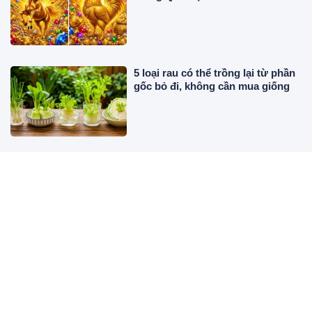
5 loại rau có thể trồng lại từ phần
gốc bỏ đi, không cần mua giống
Bác sĩ chỉ ra 4 loại đồ uống tự
nhiên giúp giảm axit uric
Từ nay tới hết tháng 8, 3 cung
hoàng đạo Dễ Mất Tiền To nếu
thiếu Bình Tĩnh