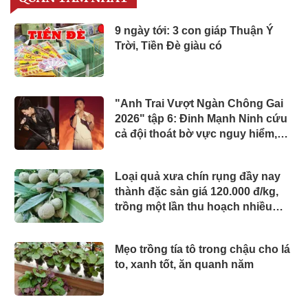
9 ngày tới: 3 con giáp Thuận Ý
Trời, Tiền Đè giàu có
"Anh Trai Vượt Ngàn Chông Gai
2026" tập 6: Đinh Mạnh Ninh cứu
cả đội thoát bờ vực nguy hiểm,
chính thức công bố 2 concert
Loại quả xưa chín rụng đầy nay
thành đặc sản giá 120.000 đ/kg,
trồng một lần thu hoạch nhiều
năm, du khách thích mê
Mẹo trồng tía tô trong chậu cho lá
to, xanh tốt, ăn quanh năm