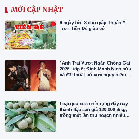
MỚI CẬP NHẬT
9 ngày tới: 3 con giáp Thuận Ý
Trời, Tiền Đè giàu có
"Anh Trai Vượt Ngàn Chông Gai
2026" tập 6: Đinh Mạnh Ninh cứu
cả đội thoát bờ vực nguy hiểm,
chính thức công bố 2 concert
Loại quả xưa chín rụng đầy nay
thành đặc sản giá 120.000 đ/kg,
trồng một lần thu hoạch nhiều
năm, du khách thích mê