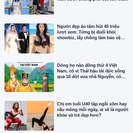
tốt nghiệp ở Mỹ
Người đẹp áo tắm hút 45 triệu
lượt xem: Từng bị đuổi khỏi
showbiz, lấy chồng làm bảo vệ
lương 43 triệu/tháng
Dòng họ nào đông thứ 4 Việt
Nam, có vị Thái hậu tài đức sống
qua 10 đời vua nhà Nguyễn, có
công trong sử Việt?
Chị em tuổi U40 tập ngồi xổm hay
cầu mông mỗi ngày, ai sẽ là người
khỏe và trẻ đẹp hơn?