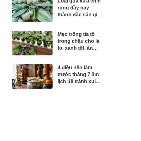
Loại quả xưa chín
nguy hiểm, chính
rụng đầy nay
thức công bố 2
thành đặc sản giá
concert
120.000 đ/kg,
trồng một lần thu
Mẹo trồng tía tô
hoạch nhiều năm,
trong chậu cho lá
du khách thích mê
to, xanh tốt, ăn
quanh năm
4 điều nên làm
trước tháng 7 âm
lịch để tránh xui
xẻo, gia đình bình
an, may mắn