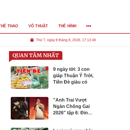
THỂ THAO
VÕ THUẬT
THỂ HÌNH
Thứ 7, ngày 8 tháng 8, 2026, 17:13:48
QUAN TÂM NHẤT
9 ngày tới: 3 con
giáp Thuận Ý Trời,
Tiền Đè giàu có
"Anh Trai Vượt
Ngàn Chông Gai
2026" tập 6: Đinh
Mạnh Ninh cứu cả
đội thoát bờ vực