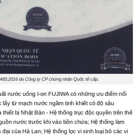
85:2016 do Công ty CP chứng nhận Quốc tế cấp.
uất nước uống I-on FUJIWA có những ưu điểm nổi
 lấy từ mạch nước ngầm tinh khiết có độ sâu
hiết bị Nhật Bản - Hệ thống trục độc quyền trên thế
nguồn nước trước khi vào bồn chứa; Hệ thống làm
ại của Hà Lan; Hệ thống lọc vi sinh loại bỏ các vi