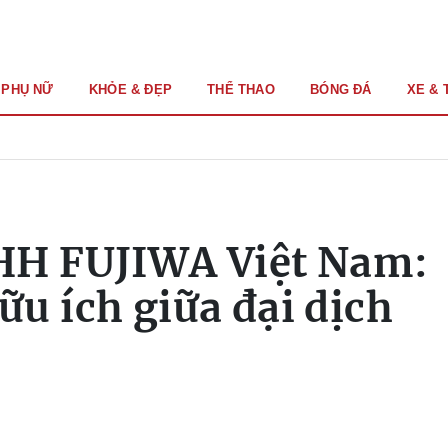
PHỤ NỮ
KHỎE & ĐẸP
THỂ THAO
BÓNG ĐÁ
XE & 
HH FUJIWA Việt Nam:
u ích giữa đại dịch