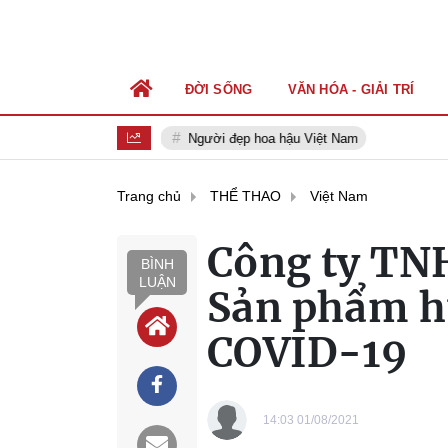
ĐỜI SỐNG
VĂN HÓA - GIẢI TRÍ
Người đẹp hoa hậu Việt Nam
Trang chủ
THỂ THAO
Việt Nam
Công ty TN
BÌNH
LUẬN
Sản phẩm hữ
COVID-19
14:03 01/08/2021