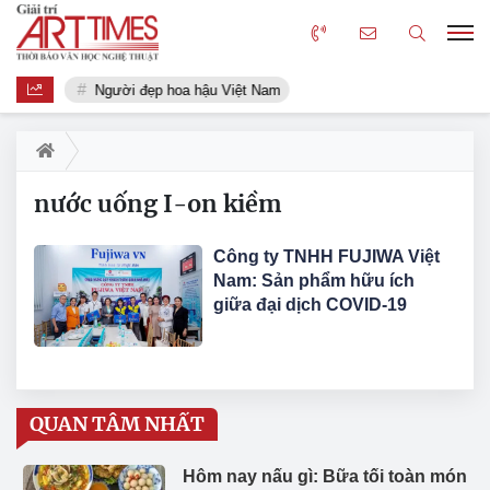
Người đẹp hoa hậu Việt Nam
nước uống I-on kiềm
Công ty TNHH FUJIWA Việt
Nam: Sản phẩm hữu ích
giữa đại dịch COVID-19
QUAN TÂM NHẤT
Hôm nay nấu gì: Bữa tối toàn món