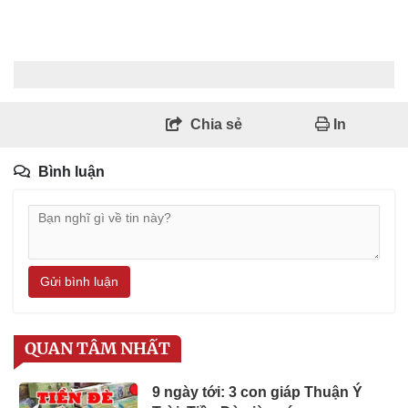
Chia sẻ
In
Bình luận
Gửi bình luận
QUAN TÂM NHẤT
9 ngày tới: 3 con giáp Thuận Ý