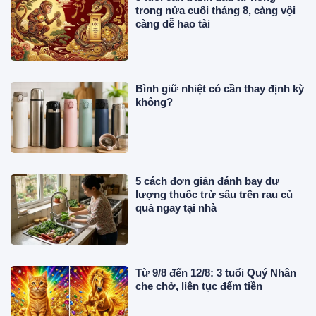
trong nửa cuối tháng 8, càng vội
càng dễ hao tài
Bình giữ nhiệt có cần thay định kỳ
không?
5 cách đơn giản đánh bay dư
lượng thuốc trừ sâu trên rau củ
quả ngay tại nhà
Từ 9/8 đến 12/8: 3 tuổi Quý Nhân
che chở, liên tục đếm tiền