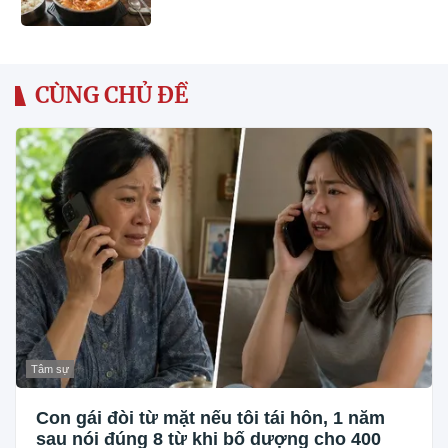
CÙNG CHỦ ĐỀ
Tâm sự
Con gái đòi từ mặt nếu tôi tái hôn, 1 năm
sau nói đúng 8 từ khi bố dượng cho 400