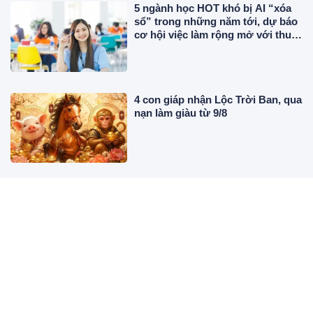
5 ngành học HOT khó bị AI “xóa
sổ” trong những năm tới, dự báo
cơ hội việc làm rộng mở với thu
nhập cao
4 con giáp nhận Lộc Trời Ban, qua
nạn làm giàu từ 9/8
Nhà có 4 dấu hiệu này giàu có 3
đời
Vì sao không nên đóng kín cửa
liên tục khi bật điều hòa?