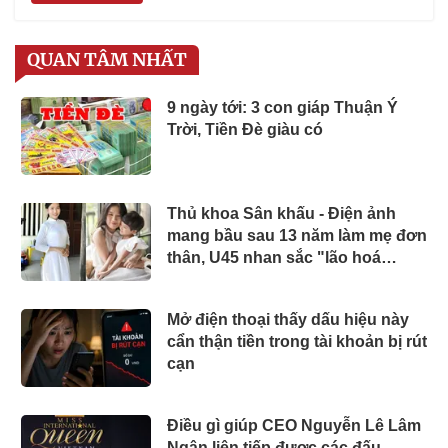
QUAN TÂM NHẤT
9 ngày tới: 3 con giáp Thuận Ý
Trời, Tiền Đè giàu có
Thủ khoa Sân khấu - Điện ảnh
mang bầu sau 13 năm làm mẹ đơn
thân, U45 nhan sắc "lão hoá
ngược" bên chồng trẻ
Mở điện thoại thấy dấu hiệu này
cẩn thận tiền trong tài khoản bị rút
cạn
Điều gì giúp CEO Nguyễn Lê Lâm
Ngân liên tiếp được các đấu