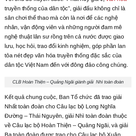
truyền thống của dân tộc”, giải đấu không chỉ là
sân chơi thể thao mà còn là nơi để các nghệ
nhân, vận động viên và những người đam mê
nghệ thuật lân sư rồng trên cả nước được giao
lưu, học hỏi, trao đổi kinh nghiệm, góp phần lan
tỏa nét đẹp văn hóa truyền thống đặc sắc của
dân tộc Việt Nam đến với đông đảo công chúng.
CLB Hoàn Thiện – Quảng Ngãi giành giải Nhì toàn đoàn
Kết quả chung cuộc, Ban Tổ chức đã trao giải
Nhất toàn đoàn cho Câu lạc bộ Long Nghĩa
Đường – Thái Nguyên, giải Nhì toàn đoàn thuộc
về Câu lạc bộ Hoàn Thiện – Quảng Ngãi, và giải
Ba toàn đoàn được trao cho Câu lạc bộ Xuân