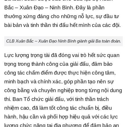
Bắc – Xuân Đạo – Ninh Bình. Đây là phần
thưởng xứng đáng cho những nỗ lực, sự đầu tư
bài bản và tinh thần thi đấu hết mình của các đội.
CLB Xuân Bắc – Xuân Đạo Ninh Bình giành giải Ba toàn đoàn.
Lực lượng trọng tài đã đóng vai trò hết sức quan
trọng trong thành công của giải đấu, đảm bảo
công tác chấm điểm được thực hiện công tâm,
minh bạch và chính xác, góp phần tạo nên sự
công bằng và chuyên nghiệp trong từng nội dung
thi. Ban Tổ chức giải đấu, với tinh thần trách
nhiệm cao, đã làm tốt công tác chuẩn bị, điều
hành, hậu cần và phối hợp hiệu quả với các lực
lượng chức năng tại địa phương để đảm bảo an