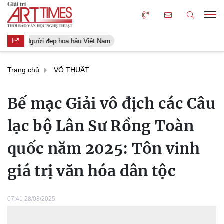
Người đẹp hoa hậu Việt Nam
Trang chủ
VÕ THUẬT
Bế mạc Giải vô địch các Câu
lạc bộ Lân Sư Rồng Toàn
quốc năm 2025: Tôn vinh
giá trị văn hóa dân tộc
07:41 28/08/2025