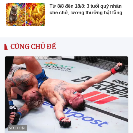
Từ 8/8 đến 18/8: 3 tuổi quý nhân
che chở, lương thưởng bật tăng
CÙNG CHỦ ĐỀ
VÕ THUẬT