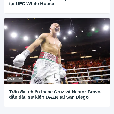
tại UFC White House
VÕ THUẬT
Trận đại chiến Isaac Cruz và Nestor Bravo
dẫn đầu sự kiện DAZN tại San Diego