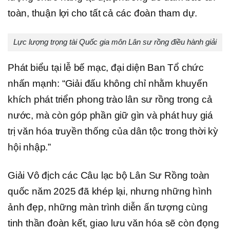
toàn, thuận lợi cho tất cả các đoàn tham dự.
Lực lượng trọng tài Quốc gia môn Lân sư rồng điều hành giải
Phát biểu tại lễ bế mạc, đại diện Ban Tổ chức
nhấn mạnh: “Giải đấu không chỉ nhằm khuyến
khích phát triển phong trào lân sư rồng trong cả
nước, mà còn góp phần giữ gìn và phát huy giá
trị văn hóa truyền thống của dân tộc trong thời kỳ
hội nhập.”
Giải Vô địch các Câu lạc bộ Lân Sư Rồng toàn
quốc năm 2025 đã khép lại, nhưng những hình
ảnh đẹp, những màn trình diễn ấn tượng cùng
tinh thần đoàn kết, giao lưu văn hóa sẽ còn đọng