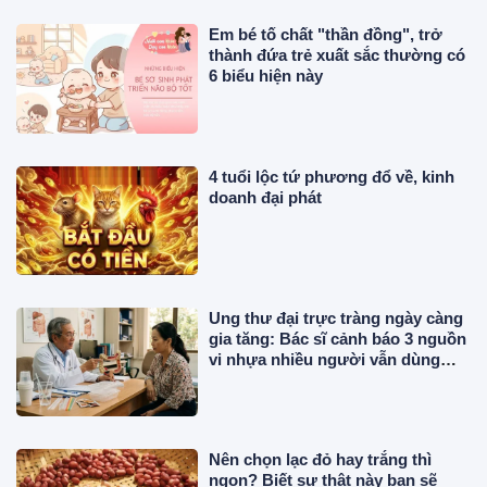
Em bé tố chất "thần đồng", trở
thành đứa trẻ xuất sắc thường có
6 biểu hiện này
4 tuổi lộc tứ phương đổ về, kinh
doanh đại phát
Ung thư đại trực tràng ngày càng
gia tăng: Bác sĩ cảnh báo 3 nguồn
vi nhựa nhiều người vẫn dùng
mỗi ngày
Nên chọn lạc đỏ hay trắng thì
ngon? Biết sự thật này bạn sẽ