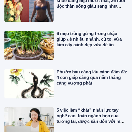
khoe dáng đẹp mướt mắt, 36 tuổi
độc thân sống giàu sang như
"phú bà"
6 mẹo trồng gừng trong chậu
giúp đẻ nhiều nhánh, củ to, vừa
làm cây cảnh đẹp vừa để ăn
Phước báu càng lâu càng đậm đà:
4 con giáp càng qua năm tháng
càng vượng phát
5 việc làm “khát” nhân lực tay
nghề cao, toàn ngành học của
tương lai, được săn đón với mức
lương hậu hĩnh