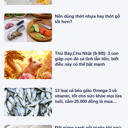
Nên dùng thớt nhựa hay thớt gỗ
tốt hơn?
Thứ Bảy,Chủ Nhật (8-9/8): 3 con
giáp cực đỏ cả tình lẫn tiền, biết
điều này có thể bật mạnh
13 loại cá béo giàu Omega-3 và
vitamin, tốt cho sức khỏe mọi lứa
tuổi, cầm 25.000 đồng là mua
được ở chợ Việt
Đặt gừng cạnh gối trước khi ngủ: