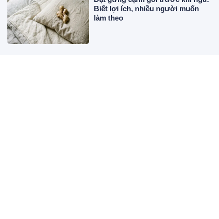
Biết lợi ích, nhiều người muốn
làm theo
Loại quả xưa chín rụng đầy nay
thành đặc sản giá 70.000 đ/kg,
trồng một lần thu hoạch nhiều
năm, người thành phố thích mê
Nhà nào cũng có chiếc đĩa sứ cô
tiên: Vậy tiên nữ trên đĩa là ai?
Từ 8/8 đến 16/8: 3 tuổi làm đâu
thắng đó, tiền đếm mỏi tay