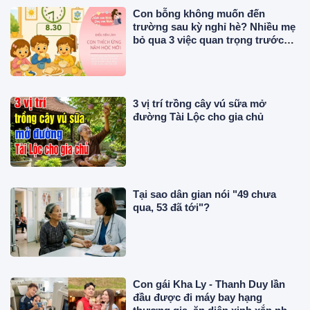
Con bỗng không muốn đến
trường sau kỳ nghỉ hè? Nhiều mẹ
bỏ qua 3 việc quan trọng trước
ngày tựu trường
3 vị trí trồng cây vú sữa mở
đường Tài Lộc cho gia chủ
Tại sao dân gian nói "49 chưa
qua, 53 đã tới"?
Con gái Kha Ly - Thanh Duy lần
đầu được đi máy bay hạng