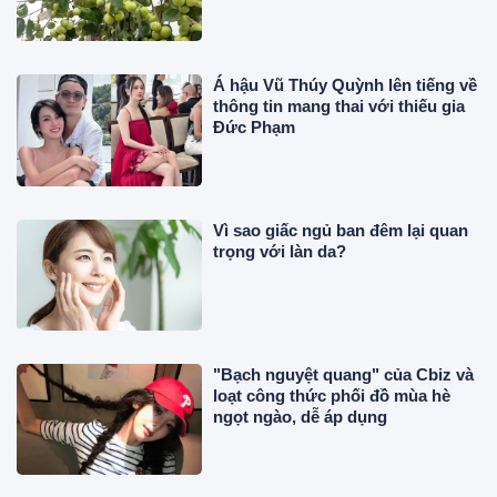
lần thu hoạch nhiều năm
Á hậu Vũ Thúy Quỳnh lên tiếng về
thông tin mang thai với thiếu gia
Đức Phạm
Vì sao giấc ngủ ban đêm lại quan
trọng với làn da?
"Bạch nguyệt quang" của Cbiz và
loạt công thức phối đồ mùa hè
ngọt ngào, dễ áp dụng