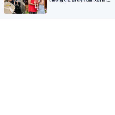
thương gia, ăn diện xinh xắn như
búp bê
Học đi đôi với làm: Chìa khóa
chọn trường kiến tạo tương lai
nghề nghiệp cho con
3 con giáp Duyên với Tiền, túi vơi
lương thưởng lại đổ về
Chọn 1 bình hoa bạn yêu thích để
xem thẳm sâu trong bạn đang
muốn nói điều gì