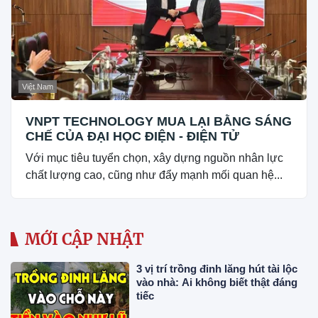
Việt Nam
VNPT TECHNOLOGY MUA LẠI BẰNG SÁNG
CHẾ CỦA ĐẠI HỌC ĐIỆN - ĐIỆN TỬ
Với mục tiêu tuyển chọn, xây dựng nguồn nhân lực
chất lượng cao, cũng như đẩy mạnh mối quan hệ...
MỚI CẬP NHẬT
3 vị trí trồng đinh lăng hút tài lộc
vào nhà: Ai không biết thật đáng
tiếc