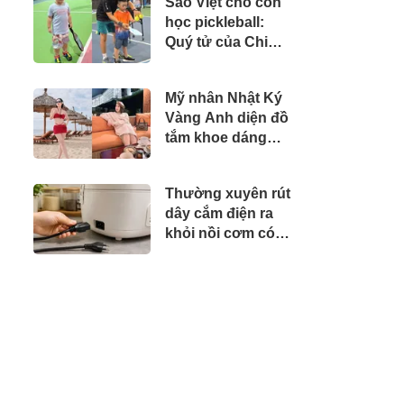
Sao Việt cho con
phá thế giới cổ
học pickleball:
tích đầy màu sắc
Quý tử của Chi
Bảo mặc đồ hiệu
ra sân, cặp song
Mỹ nhân Nhật Ký
sinh nhà Dương
Vàng Anh diện đồ
Khắc Linh chuyên
tắm khoe dáng
nghiệp
nóng bỏng, đập
thông 2 căn
Thường xuyên rút
chung cư làm nhà
dây cắm điện ra
ở, "phủ" đồ hiệu
khỏi nồi cơm có
đắt đỏ
làm nhanh hỏng
hơn không?