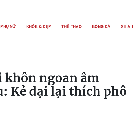
PHỤ NỮ
KHỎE & ĐẸP
THỂ THAO
BÓNG ĐÁ
XE & 
ời khôn ngoan âm
: Kẻ dại lại thích phô