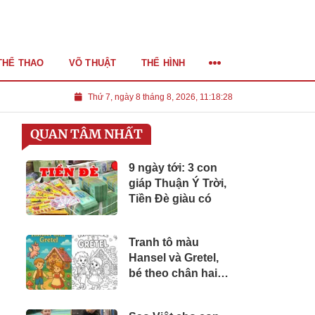
THỂ THAO
VÕ THUẬT
THỂ HÌNH
Thứ 7, ngày 8 tháng 8, 2026, 11:18:30
QUAN TÂM NHẤT
9 ngày tới: 3 con
giáp Thuận Ý Trời,
Tiền Đè giàu có
Tranh tô màu
Hansel và Gretel,
bé theo chân hai
anh em vượt qua
khu rừng và khám