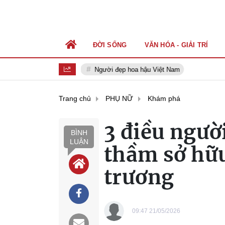
ĐỜI SỐNG
VĂN HÓA - GIẢI TRÍ
Người đẹp hoa hậu Việt Nam
Trang chủ
PHỤ NỮ
Khám phá
3 điều ngư
BÌNH
LUẬN
thầm sở hữu
trương
09:47 21/05/2026