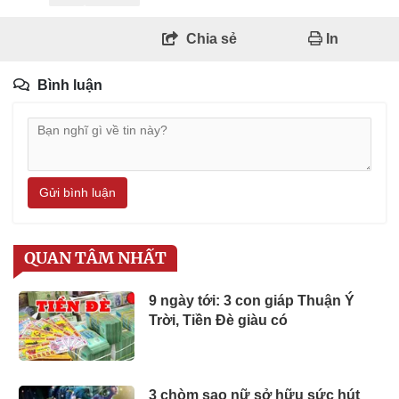
Chia sẻ
In
Bình luận
Gửi bình luận
QUAN TÂM NHẤT
9 ngày tới: 3 con giáp Thuận Ý
Trời, Tiền Đè giàu có
3 chòm sao nữ sở hữu sức hút