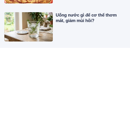
Uống nước gì để cơ thể thơm
mát, giảm mùi hôi?
Tháng 7 âm lịch: 3 món người
xưa khuyên nên hạn chế mua để
thêm an tâm, cầu may mắn
4 dấu hiệu trong lòng bàn tay báo
trước mệnh son số sướng
Cuối tuần này (8-9/8): 3 tuổi dễ