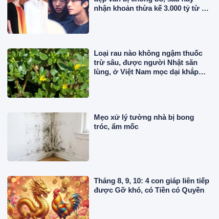
nhận khoản thừa kế 3.000 tỷ từ bố
chồng cũ
Loại rau nào không ngậm thuốc
trừ sâu, được người Nhật săn
lùng, ở Việt Nam mọc dại khắp
nơi, giá rẻ bất ngờ?
Mẹo xử lý tường nhà bị bong
tróc, ẩm mốc
Tháng 8, 9, 10: 4 con giáp liên tiếp
được Gỡ khó, có Tiền có Quyền