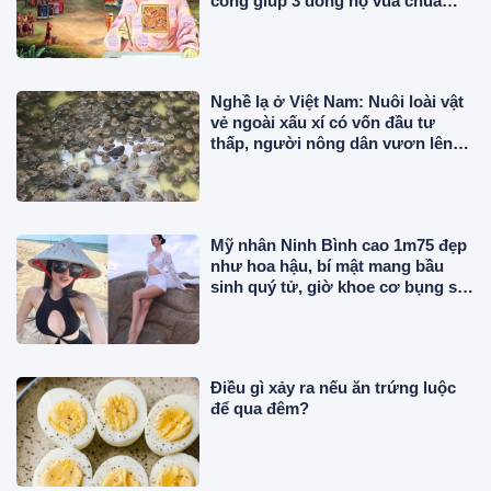
công giúp 3 dòng họ vua chúa
trong sử Việt?
Nghề lạ ở Việt Nam: Nuôi loài vật
vẻ ngoài xấu xí có vốn đầu tư
thấp, người nông dân vươn lên
làm giàu
Mỹ nhân Ninh Bình cao 1m75 đẹp
như hoa hậu, bí mật mang bầu
sinh quý tử, giờ khoe cơ bụng số
11 cực phẩm
Điều gì xảy ra nếu ăn trứng luộc
để qua đêm?