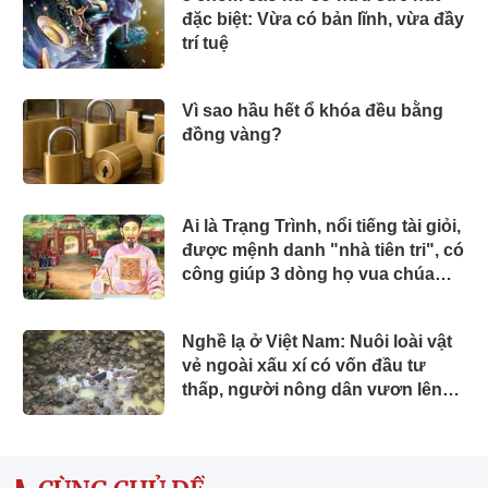
đặc biệt: Vừa có bản lĩnh, vừa đầy
trí tuệ
Vì sao hầu hết ổ khóa đều bằng
đồng vàng?
Ai là Trạng Trình, nổi tiếng tài giỏi,
được mệnh danh "nhà tiên tri", có
công giúp 3 dòng họ vua chúa
trong sử Việt?
Nghề lạ ở Việt Nam: Nuôi loài vật
vẻ ngoài xấu xí có vốn đầu tư
thấp, người nông dân vươn lên
làm giàu