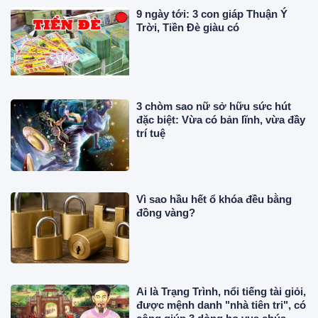
9 ngày tới: 3 con giáp Thuận Ý
Trời, Tiền Đè giàu có
3 chòm sao nữ sở hữu sức hút
đặc biệt: Vừa có bản lĩnh, vừa đầy
trí tuệ
Vì sao hầu hết ổ khóa đều bằng
đồng vàng?
Ai là Trạng Trình, nổi tiếng tài giỏi,
được mệnh danh "nhà tiên tri", có