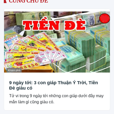
CÙNG CHỦ ĐỀ
Khám phá
9 ngày tới: 3 con giáp Thuận Ý Trời, Tiền
Đè giàu có
Tử vi trong 9 ngày tới những con giáp dưới đây may
mắn làm gì cũng giàu có.