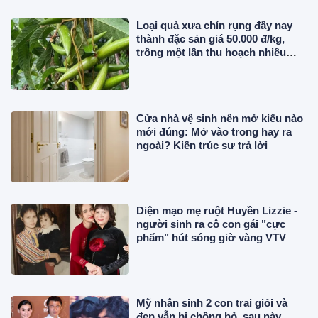
Loại quả xưa chín rụng đầy nay
thành đặc sản giá 50.000 đ/kg,
trồng một lần thu hoạch nhiều
năm, chị em thành phố săn lùng
Cửa nhà vệ sinh nên mở kiểu nào
mới đúng: Mở vào trong hay ra
ngoài? Kiến trúc sư trả lời
Diện mạo mẹ ruột Huyền Lizzie -
người sinh ra cô con gái "cực
phẩm" hút sóng giờ vàng VTV
Mỹ nhân sinh 2 con trai giỏi và
đẹp vẫn bị chồng bỏ, sau này