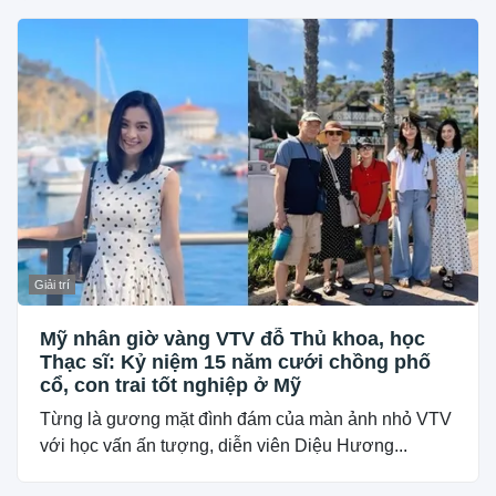
Giải trí
Mỹ nhân giờ vàng VTV đỗ Thủ khoa, học
Thạc sĩ: Kỷ niệm 15 năm cưới chồng phố
cổ, con trai tốt nghiệp ở Mỹ
Từng là gương mặt đình đám của màn ảnh nhỏ VTV
với học vấn ấn tượng, diễn viên Diệu Hương...