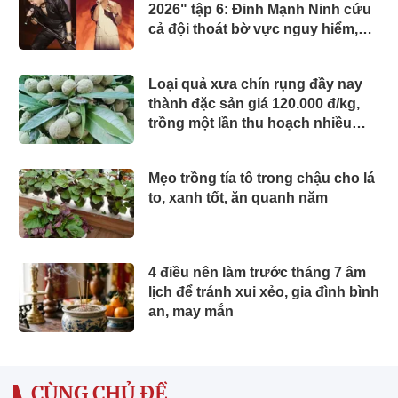
2026" tập 6: Đinh Mạnh Ninh cứu
cả đội thoát bờ vực nguy hiểm,
chính thức công bố 2 concert
Loại quả xưa chín rụng đầy nay
thành đặc sản giá 120.000 đ/kg,
trồng một lần thu hoạch nhiều
năm, du khách thích mê
Mẹo trồng tía tô trong chậu cho lá
to, xanh tốt, ăn quanh năm
4 điều nên làm trước tháng 7 âm
lịch để tránh xui xẻo, gia đình bình
an, may mắn
CÙNG CHỦ ĐỀ