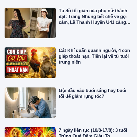
Tủ đồ tối giản của phụ nữ thành
đạt: Trang Nhung tiết chế vẻ gợi
cảm, Lã Thanh Huyền U41 càng
mặc thanh lịch càng cuốn hút
Cát Khí quấn quanh người, 4 con
giáp thoát nạn, Tiền lại về từ tuổi
trung niên
Gội đầu vào buổi sáng hay buổi
tối để giảm rụng tóc?
7 ngày liên tục (10/8-17/8): 3 tuổi
Trúng Quả Đậm Giàu To