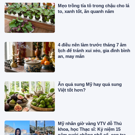
Mẹo trồng tía tô trong chậu cho lá
to, xanh tốt, ăn quanh năm
4 điều nên làm trước tháng 7 âm
lịch để tránh xui xẻo, gia đình bình
an, may mắn
Ăn quả sung Mỹ hay quả sung
Việt tốt hơn?
Mỹ nhân giờ vàng VTV đỗ Thủ
khoa, học Thạc sĩ: Kỷ niệm 15
năm cưới chồng phố cổ, con trai