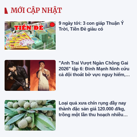
MỚI CẬP NHẬT
9 ngày tới: 3 con giáp Thuận Ý
Trời, Tiền Đè giàu có
"Anh Trai Vượt Ngàn Chông Gai
2026" tập 6: Đinh Mạnh Ninh cứu
cả đội thoát bờ vực nguy hiểm,
chính thức công bố 2 concert
Loại quả xưa chín rụng đầy nay
thành đặc sản giá 120.000 đ/kg,
trồng một lần thu hoạch nhiều
năm, du khách thích mê