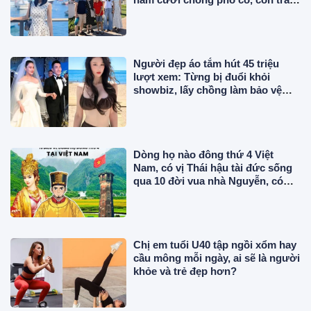
tốt nghiệp ở Mỹ
Người đẹp áo tắm hút 45 triệu
lượt xem: Từng bị đuổi khỏi
showbiz, lấy chồng làm bảo vệ
lương 43 triệu/tháng
Dòng họ nào đông thứ 4 Việt
Nam, có vị Thái hậu tài đức sống
qua 10 đời vua nhà Nguyễn, có
công trong sử Việt?
Chị em tuổi U40 tập ngồi xổm hay
cầu mông mỗi ngày, ai sẽ là người
khỏe và trẻ đẹp hơn?