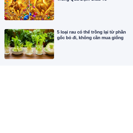
5 loại rau có thể trồng lại từ phần
gốc bỏ đi, không cần mua giống
Bác sĩ chỉ ra 4 loại đồ uống tự
nhiên giúp giảm axit uric
Từ nay tới hết tháng 8, 3 cung
hoàng đạo Dễ Mất Tiền To nếu
thiếu Bình Tĩnh