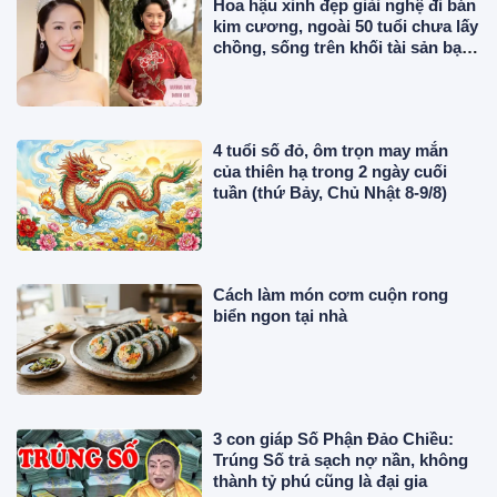
Hoa hậu xinh đẹp giải nghệ đi bán
kim cương, ngoài 50 tuổi chưa lấy
chồng, sống trên khối tài sản bạc
tỷ
4 tuổi số đỏ, ôm trọn may mắn
của thiên hạ trong 2 ngày cuối
tuần (thứ Bảy, Chủ Nhật 8-9/8)
Cách làm món cơm cuộn rong
biển ngon tại nhà
3 con giáp Số Phận Đảo Chiều:
Trúng Số trả sạch nợ nần, không
thành tỷ phú cũng là đại gia