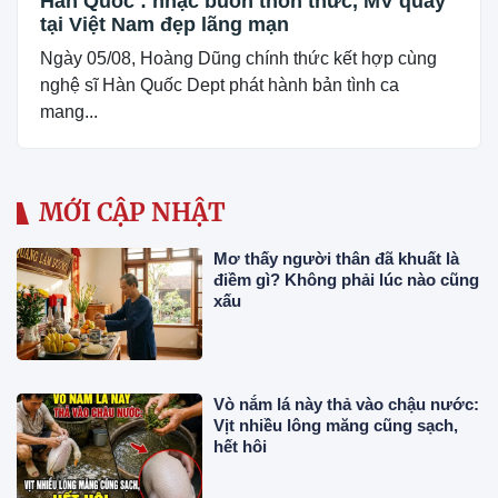
Hàn Quốc : nhạc buồn thổn thức, MV quay
tại Việt Nam đẹp lãng mạn
Ngày 05/08, Hoàng Dũng chính thức kết hợp cùng
nghệ sĩ Hàn Quốc Dept phát hành bản tình ca
mang...
MỚI CẬP NHẬT
Mơ thấy người thân đã khuất là
điềm gì? Không phải lúc nào cũng
xấu
Vò nắm lá này thả vào chậu nước:
Vịt nhiều lông măng cũng sạch,
hết hôi