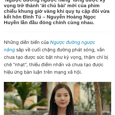
vọng trở thành 'át chủ bài' mới của phim
chiếu khung giờ vàng khi quy tụ cặp đôi vừa
kết hôn Đình Tú – Nguyễn Hoàng Ngọc
Huyền lần đầu đóng chính cùng nhau.
Những diễn biến của
Ngược đường ngược
nắng
sắp về cuối chặng đường phát sóng, vẫn
chưa tạo được sức bật như kỳ vọng, thậm chí bị
chê "nhạt", thiếu điểm nhấn và chưa tạo được
hiệu ứng bàn luận trên mạng xã hội.