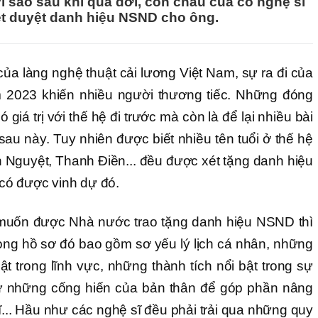
ì sao sau khi qua đời, con cháu của cố nghệ sĩ
t duyệt danh hiệu NSND cho ông.
ủa làng nghệ thuật cải lương Việt Nam, sự ra đi của
 2023 khiến nhiều người thương tiếc. Những đóng
giá trị với thế hệ đi trước mà còn là để lại nhiều bài
sau này. Tuy nhiên được biết nhiều tên tuổi ở thế hệ
Nguyệt, Thanh Điền... đều được xét tặng danh hiệu
có được vinh dự đó.
 muốn được Nhà nước trao tặng danh hiệu NSND thì
rong hồ sơ đó bao gồm sơ yếu lý lịch cá nhân, những
ật trong lĩnh vực, những thành tích nổi bật trong sự
ư những cống hiến của bản thân để góp phần nâng
ĩ... Hầu như các nghệ sĩ đều phải trải qua những quy