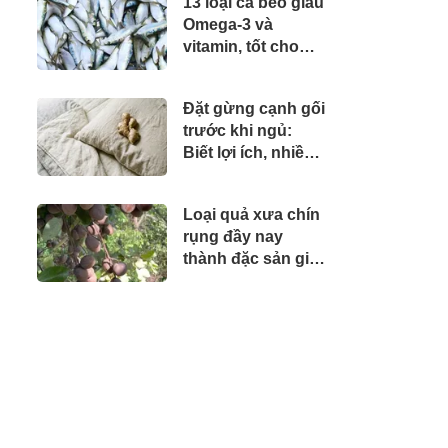
13 loại cá béo giàu
Omega-3 và
vitamin, tốt cho
sức khỏe mọi lứa
tuổi, cầm 25.000
Đặt gừng cạnh gối
đồng là mua được
trước khi ngủ:
ở chợ Việt
Biết lợi ích, nhiều
người muốn làm
theo
Loại quả xưa chín
rụng đầy nay
thành đặc sản giá
70.000 đ/kg, trồng
một lần thu hoạch
nhiều năm, người
thành phố thích
mê