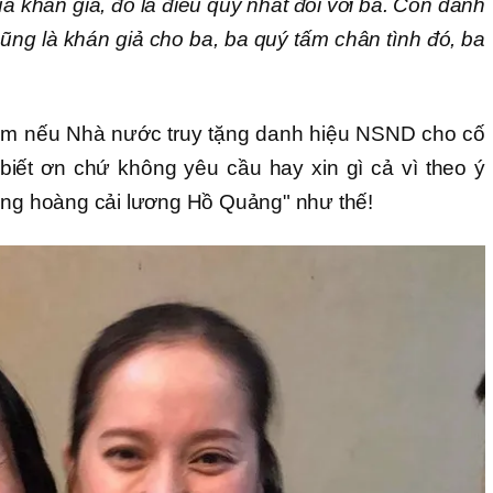
a khán giả, đó là điều quý nhất đối với ba. Còn danh
ũng là khán giả cho ba, ba quý tấm chân tình đó, ba
hêm nếu Nhà nước truy tặng danh hiệu NSND cho cố
 biết ơn chứ không yêu cầu hay xin gì cả vì theo ý
ông hoàng cải lương Hồ Quảng" như thế!