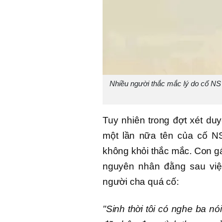
Nhiều người thắc mắc lý do cố NS 
Tuy nhiên trong đợt xét d
một lần nữa tên của cố NS
không khỏi thắc mắc. Con g
nguyên nhân đằng sau việ
người cha quá cố:
"Sinh thời tôi có nghe ba n