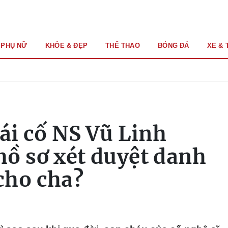
PHỤ NỮ
KHỎE & ĐẸP
THỂ THAO
BÓNG ĐÁ
XE & 
gái cố NS Vũ Linh
ồ sơ xét duyệt danh
cho cha?