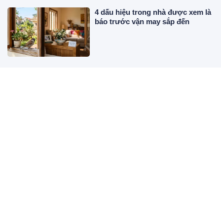
4 dấu hiệu trong nhà được xem là
báo trước vận may sắp đến
Trồng gừng cảnh nên trồng thủy
sinh hay trồng trong đất?
Tranh thủ đưa nữ đồng nghiệp về
nhà khi vợ ở cữ nhà ngoại, nhưng
mở tủ lạnh ra tôi run bắn người
Đậu bắp – nguyên liệu dân dã
được tận dụng để chăm tóc,