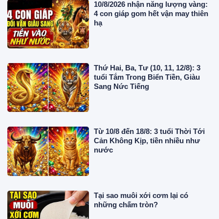
10/8/2026 nhận năng lượng vàng:
4 con giáp gom hết vận may thiên
hạ
Thứ Hai, Ba, Tư (10, 11, 12/8): 3
tuổi Tắm Trong Biển Tiền, Giàu
Sang Nức Tiếng
Từ 10/8 đến 18/8: 3 tuổi Thời Tới
Cản Không Kịp, tiền nhiều như
nước
Tại sao muôi xới cơm lại có
những chấm tròn?