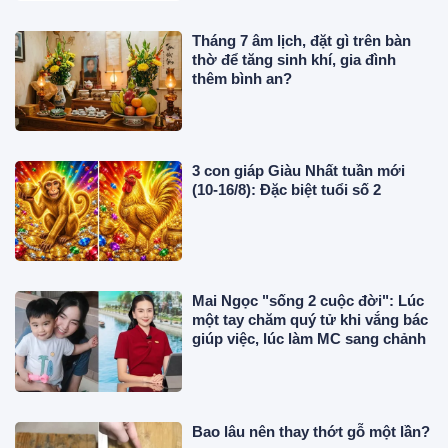
Tháng 7 âm lịch, đặt gì trên bàn
thờ để tăng sinh khí, gia đình
thêm bình an?
3 con giáp Giàu Nhất tuần mới
(10-16/8): Đặc biệt tuổi số 2
Mai Ngọc "sống 2 cuộc đời": Lúc
một tay chăm quý tử khi vắng bác
giúp việc, lúc làm MC sang chảnh
Bao lâu nên thay thớt gỗ một lần?