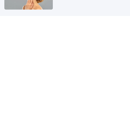
Sơ mi đen - Món đồ tối giản
nhưng có thể biến hóa với mọi
phong cách
Thủ khoa Sân khấu - Điện ảnh
mang bầu sau 13 năm làm mẹ đơn
thân, U45 nhan sắc "lão hoá
ngược" bên chồng trẻ
Mở điện thoại thấy dấu hiệu này
cẩn thận tiền trong tài khoản bị
rút cạn