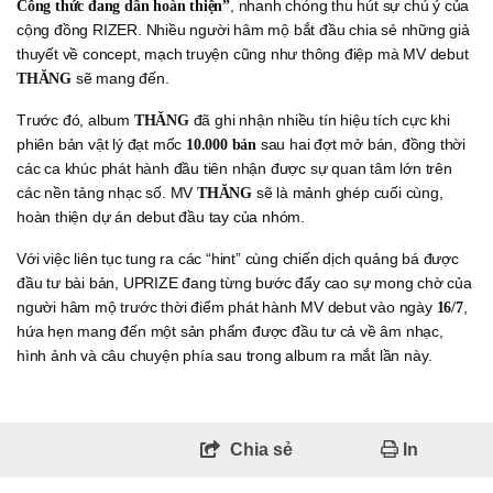
, nhanh chóng thu hút sự chú ý của
Công thức đang dần hoàn thiện”
cộng đồng RIZER. Nhiều người hâm mộ bắt đầu chia sẻ những giả
thuyết về concept, mạch truyện cũng như thông điệp mà MV debut
sẽ mang đến.
THĂNG
Trước đó, album
đã ghi nhận nhiều tín hiệu tích cực khi
THĂNG
phiên bản vật lý đạt mốc
sau hai đợt mở bán, đồng thời
10.000 bản
các ca khúc phát hành đầu tiên nhận được sự quan tâm lớn trên
các nền tảng nhạc số. MV
sẽ là mảnh ghép cuối cùng,
THĂNG
hoàn thiện dự án debut đầu tay của nhóm.
Với việc liên tục tung ra các “hint” cùng chiến dịch quảng bá được
đầu tư bài bản, UPRIZE đang từng bước đẩy cao sự mong chờ của
người hâm mộ trước thời điểm phát hành MV debut vào ngày
,
16/7
hứa hẹn mang đến một sản phẩm được đầu tư cả về âm nhạc,
hình ảnh và câu chuyện phía sau trong album ra mắt lần này.
Chia sẻ
In