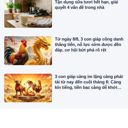
Tận dụng sữa tươi hết hạn, giải
quyết 4 vấn đề trong nhà
Từ ngày 8/8, 3 con giáp công danh
thăng tiến, nỗ lực sớm được đền
đáp, cơ hội bứt phá rõ rệt
3 con giáp càng im lặng càng phát
tài từ nay đến cuối tháng 8: Càng
kín tiếng, tiền bạc càng dễ khởi
sắc
Đồ cốc, chén, bát dùng một lần có
thể dùng lại 1-2 lần nữa không?
Chuyên gia chỉ rõ khi nào nên bỏ