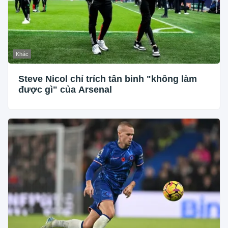
Khác
Steve Nicol chỉ trích tân binh "không làm
được gì" của Arsenal