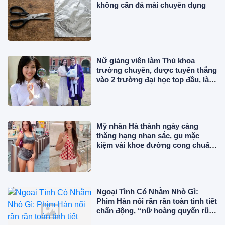
không cần đá mài chuyên dụng
Nữ giảng viên làm Thủ khoa
trường chuyên, được tuyển thẳng
vào 2 trường đại học top đầu, là Á
hậu lấy chồng gia thế
Mỹ nhân Hà thành ngày càng
thăng hạng nhan sắc, gu mặc
kiệm vải khoe đường cong chuẩn
"phú bà" giữa trời Âu
Ngoại Tình Có Nhằm Nhò Gì:
Phim Hàn nổi rần rần toàn tình tiết
chấn động, “nữ hoàng quyến rũ”
đẹp điên đảo ở tuổi 56