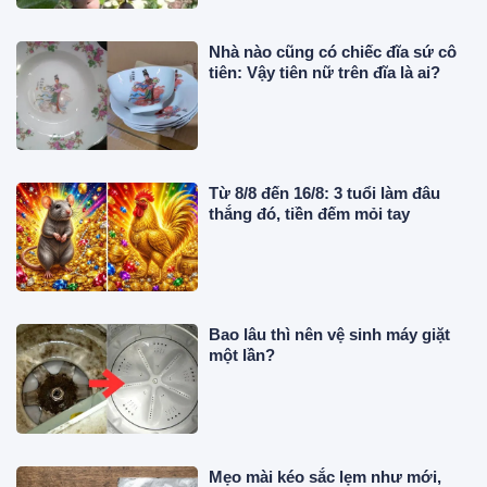
Nhà nào cũng có chiếc đĩa sứ cô
tiên: Vậy tiên nữ trên đĩa là ai?
Từ 8/8 đến 16/8: 3 tuổi làm đâu
thắng đó, tiền đếm mỏi tay
Bao lâu thì nên vệ sinh máy giặt
một lần?
Mẹo mài kéo sắc lẹm như mới,