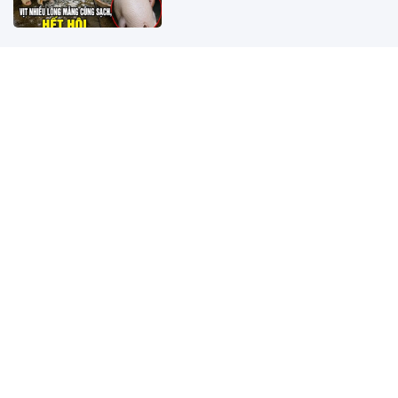
Thứ Bảy, Chủ Nhật (8, 9/8): 3 tuổi
ước gì được nấy, tiền đếm mỏi
tay
Đứa trẻ biết đền ơn có 5 đặc điểm
này, có 1 thôi cũng là phước lành
của bố mẹ
Trắc nghiệm: Bạn có chắc chồng
yêu mình như vẫn nghĩ? Chọn 1
chiếc vòng cổ để biết đáp án