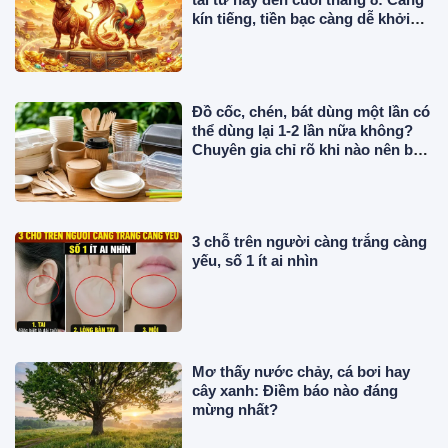
kín tiếng, tiền bạc càng dễ khởi
sắc
Đồ cốc, chén, bát dùng một lần có
thể dùng lại 1-2 lần nữa không?
Chuyên gia chỉ rõ khi nào nên bỏ
ngay
3 chỗ trên người càng trắng càng
yếu, số 1 ít ai nhìn
Mơ thấy nước chảy, cá bơi hay
cây xanh: Điềm báo nào đáng
mừng nhất?