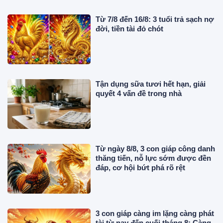
Từ 7/8 đến 16/8: 3 tuổi trả sạch nợ
đời, tiền tài đỏ chót
Tận dụng sữa tươi hết hạn, giải
quyết 4 vấn đề trong nhà
Từ ngày 8/8, 3 con giáp công danh
thăng tiến, nỗ lực sớm được đền
đáp, cơ hội bứt phá rõ rệt
3 con giáp càng im lặng càng phát
tài từ nay đến cuối tháng 8: Càng