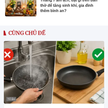
Tháng 7 âm lịch, đặt gì trên bàn
thờ để tăng sinh khí, gia đình
thêm bình an?
CÙNG CHỦ ĐỀ
Tổ ấm