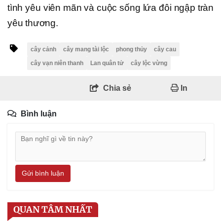
tình yêu viên mãn và cuộc sống lứa đôi ngập tràn
yêu thương.
cây cảnh
cây mang tài lộc
phong thủy
cây cau
cây vạn niên thanh
Lan quân tử
cây lộc vừng
Chia sẻ
In
Bình luận
Gửi bình luận
QUAN TÂM NHẤT