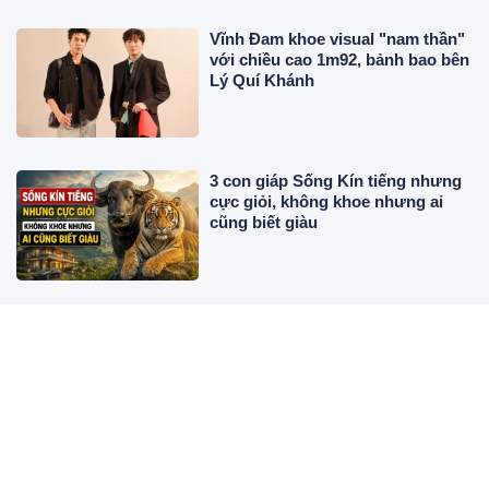
Vĩnh Đam khoe visual "nam thần"
với chiều cao 1m92, bảnh bao bên
Lý Quí Khánh
3 con giáp Sống Kín tiếng nhưng
cực giỏi, không khoe nhưng ai
cũng biết giàu
Sau ngày 10/8, 3 con giáp vận đến
bất ngờ, niềm vui dồn dập như
trúng số
3 kiểu phụ nữ vượng phu ai lấy
được cực kỳ may mắn